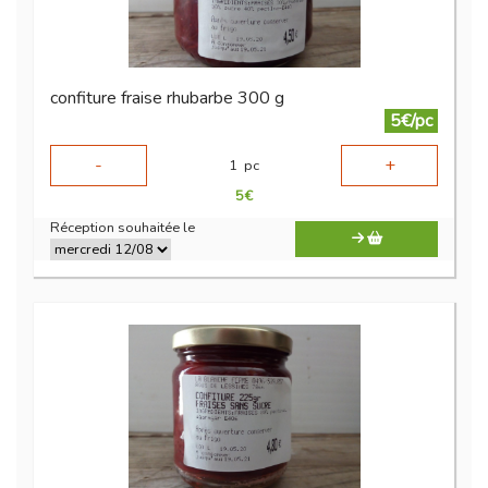
confiture fraise rhubarbe 300 g
5€/pc
-
+
1
pc
5
€
Réception souhaitée le