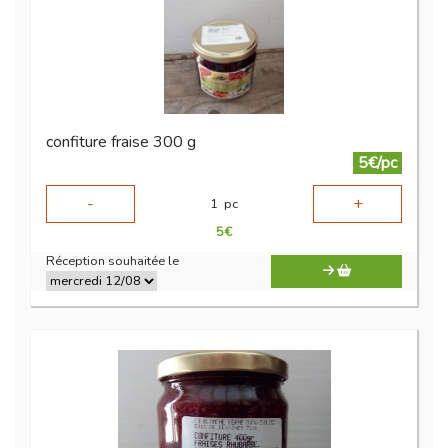
confiture fraise 300 g
5€/pc
-
+
1
pc
5
€
Réception souhaitée le