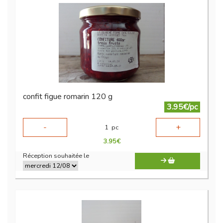
confit figue romarin 120 g
3.95€/pc
-
+
1
pc
3.95
€
Réception souhaitée le