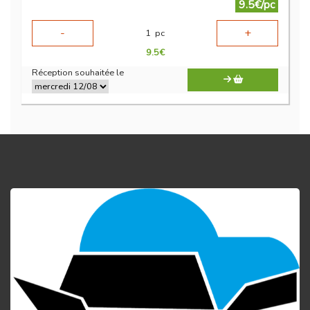
9.5€/pc
-
+
1
pc
9.5
€
Réception souhaitée le