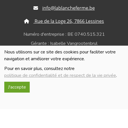
info@lablancheferme.be
Rue de la Loge 26, 7866 Lessines
Numéro d'entreprise : BE 0740.515.321
Gérante : Isabelle Vangrootenbrul
Nous utilisons sur ce site des cookies pour faciliter votre
Politique de confidentialité et de respect de la vie
navigation et améliorer votre expérience.
privée
Pour en savoir plus, consultez notre
politique de confidentialité et de respect de la vie privée
.
J'accepte
Réalisé avec
par
MonSiteAMoi