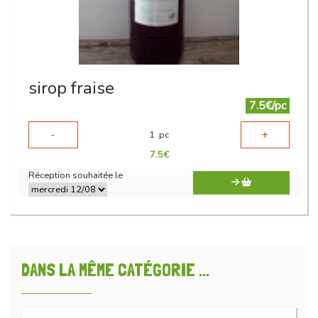
sirop fraise
7.5€/pc
-
+
1
pc
7.5
€
Réception souhaitée le
DANS LA MÊME CATÉGORIE ...