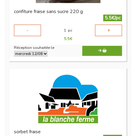
confiture fraise sans sucre 220 g
5.5€/pc
-
+
1
pc
5.5
€
Réception souhaitée le
sorbet fraise