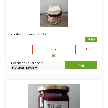
confiture fraise 300 g
5€/pc
-
+
1
pc
5
€
Réception souhaitée le