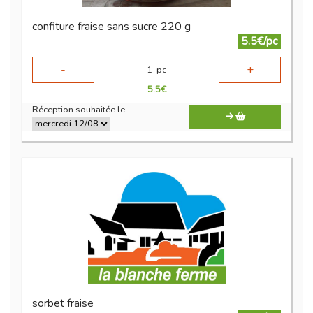
confiture fraise sans sucre 220 g
5.5€/pc
-
+
1
pc
5.5
€
Réception souhaitée le
sorbet fraise