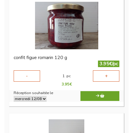
confit figue romarin 120 g
3.95€/pc
-
+
1
pc
3.95
€
Réception souhaitée le