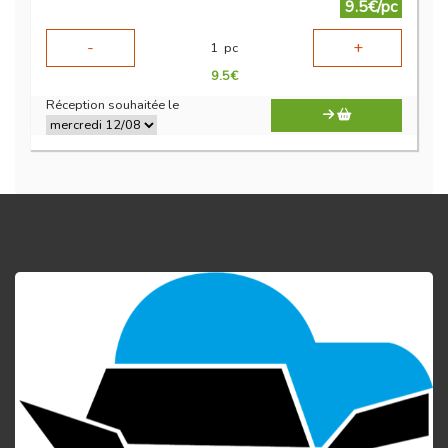
9.5€/pc
-
+
1
pc
9.5
€
Réception souhaitée le