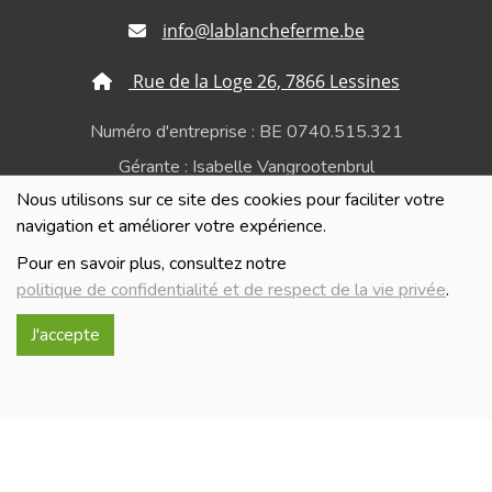
info@lablancheferme.be
Rue de la Loge 26, 7866 Lessines
Numéro d'entreprise : BE 0740.515.321
Gérante : Isabelle Vangrootenbrul
Nous utilisons sur ce site des cookies pour faciliter votre
Politique de confidentialité et de respect de la vie
navigation et améliorer votre expérience.
privée
Pour en savoir plus, consultez notre
politique de confidentialité et de respect de la vie privée
.
J'accepte
Réalisé avec
par
MonSiteAMoi