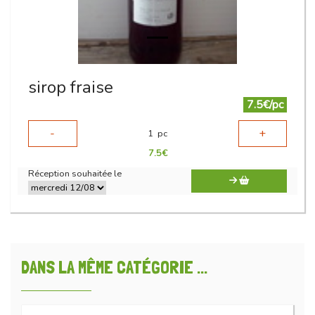
sirop fraise
7.5€/pc
-
+
1
pc
7.5
€
Réception souhaitée le
DANS LA MÊME CATÉGORIE ...