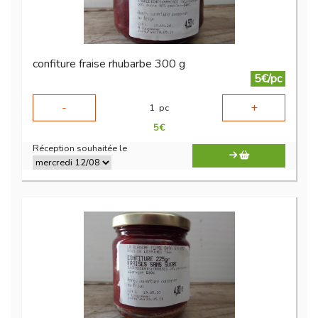
confiture fraise rhubarbe 300 g
5€/pc
-
+
1
pc
5
€
Réception souhaitée le