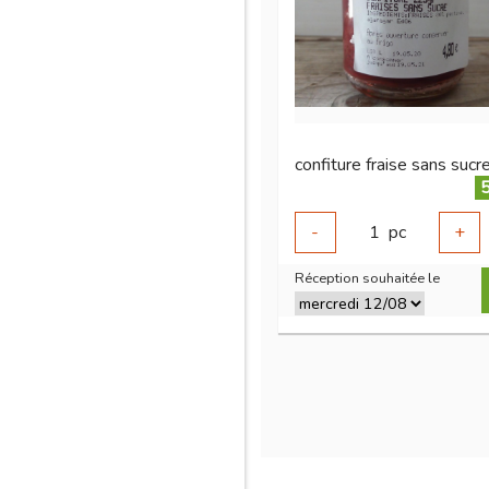
5
-
1
pc
+
Réception souhaitée le