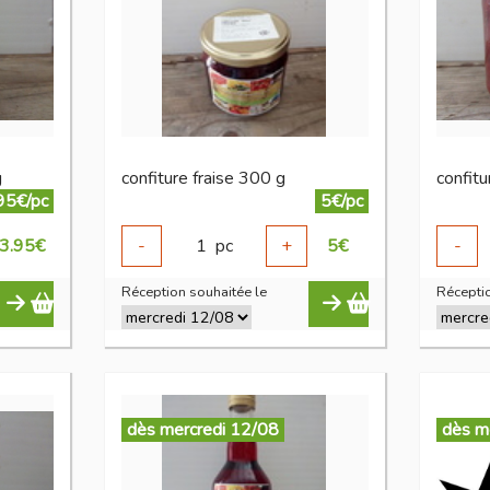
g
confiture fraise 300 g
confitu
95€/pc
5€/pc
3.95
€
-
1
pc
+
5
€
-
Réception souhaitée le
Réceptio
dès mercredi 12/08
dès m