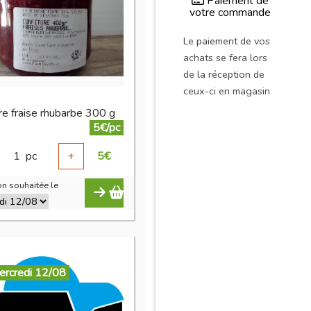
Paiement de
votre commande
Le paiement de vos
achats se fera lors
de la réception de
ceux-ci en magasin
re fraise rhubarbe 300 g
5€/pc
1
pc
+
5
€
n souhaitée le
ercredi 12/08