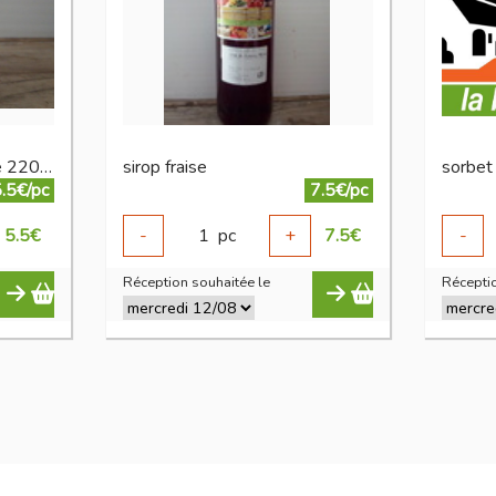
confiture fraise sans sucre 220 g
sirop fraise
sorbet 
.5€/pc
7.5€/pc
5.5
€
-
1
pc
+
7.5
€
-
Réception souhaitée le
Réceptio