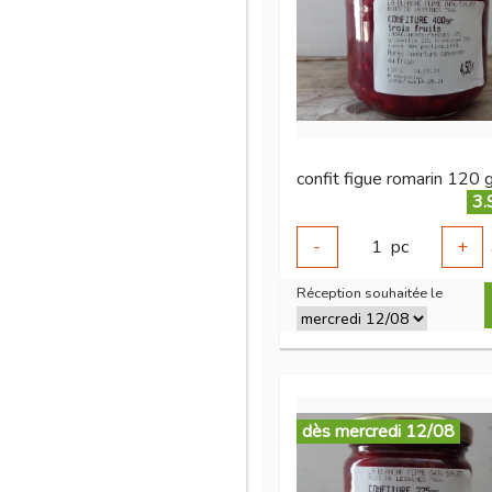
confit figue romarin 120 
3.
-
1
pc
+
Réception souhaitée le
dès mercredi 12/08