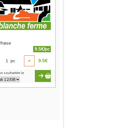
fraise
9.5€/pc
1
pc
+
9.5
€
n souhaitée le