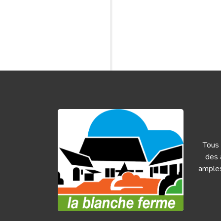
Tous 
des 
amples