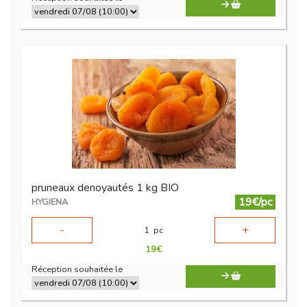
pruneaux denoyautés 1 kg BIO
19€/pc
HYGIENA
-
+
1
pc
19
€
Réception souhaitée le