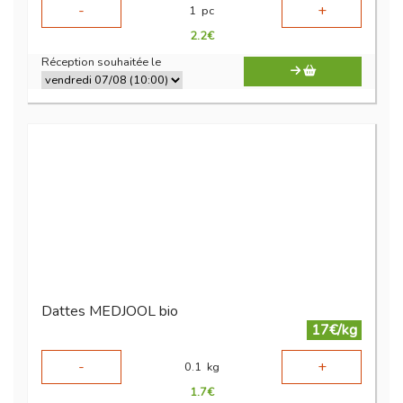
-
+
1
pc
2.2
€
Réception souhaitée le
Dattes MEDJOOL bio
17€/kg
-
+
0.1
kg
1.7
€