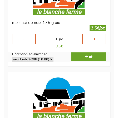
mix salé de noix 175 g bio
3.5€/pc
-
+
1
pc
3.5
€
Réception souhaitée le