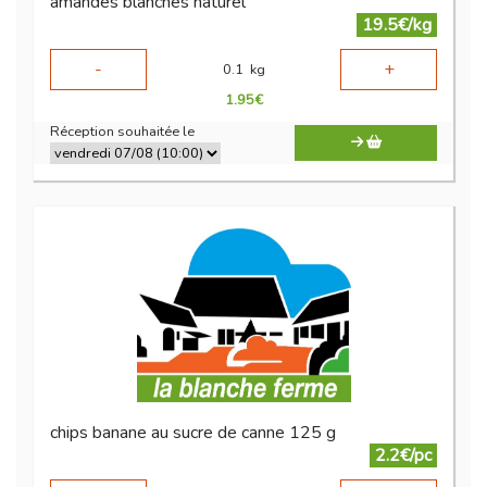
amandes blanches naturel
19.5€/kg
-
+
0.1
kg
1.95
€
Réception souhaitée le
chips banane au sucre de canne 125 g
2.2€/pc