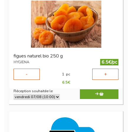
figues naturel bio 250 g
6.5€/pc
HYGIENA
-
+
1
pc
6.5
€
Réception souhaitée le