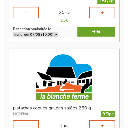
25€/kg
-
+
0.1
kg
2.5
€
Réception souhaitée le
pistaches coques grillées salées 250 g
9€/pc
HYGIENA
-
+
1
pc