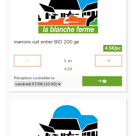
marrons cuit entier BIO 200 ge
4.5€/pc
-
+
1
pc
4.5
€
Réception souhaitée le