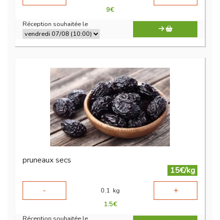
9
€
Réception souhaitée le
pruneaux secs
15€/kg
-
+
0.1
kg
1.5
€
Réception souhaitée le