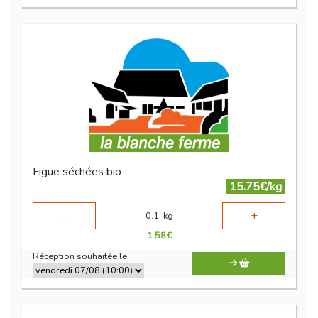
Figue séchées bio
15.75€/kg
-
+
0.1
kg
1.58
€
Réception souhaitée le