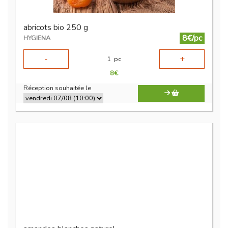
abricots bio 250 g
8€/pc
HYGIENA
-
+
1
pc
8
€
Réception souhaitée le