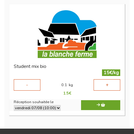
Student mix bio
15€/kg
-
+
0.1
kg
1.5
€
Réception souhaitée le