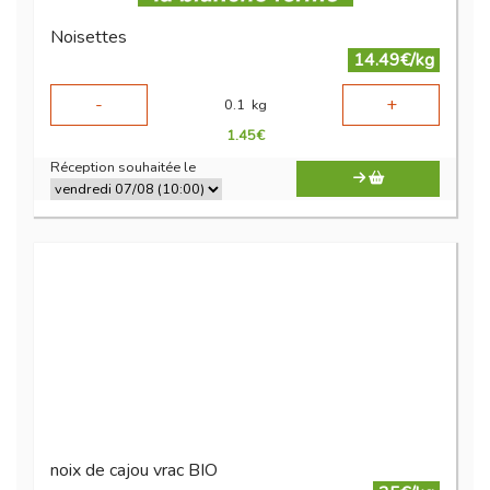
Noisettes
14.49€/kg
-
+
0.1
kg
1.45
€
Réception souhaitée le
noix de cajou vrac BIO