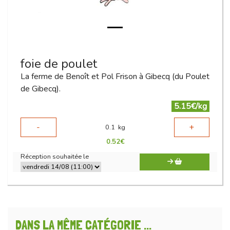
foie de poulet
La ferme de Benoît et Pol Frison à Gibecq (du Poulet
de Gibecq).
5.15€/kg
-
+
0.1
kg
0.52
€
Réception souhaitée le
DANS LA MÊME CATÉGORIE ...