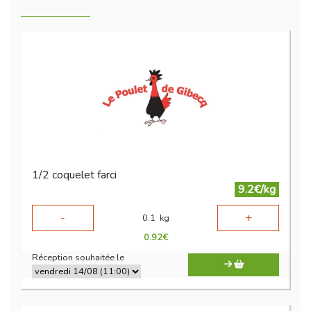
1/2 coquelet farci
9.2€/kg
-
+
0.1
kg
0.92
€
Réception souhaitée le