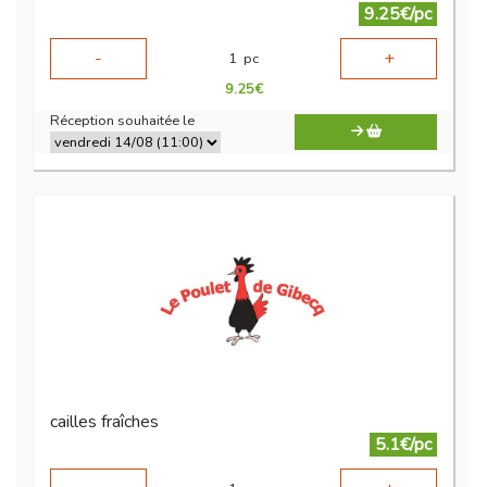
9.25€/pc
-
+
1
pc
9.25
€
Réception souhaitée le
cailles fraîches
5.1€/pc