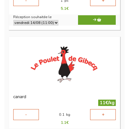
-
+
1
pc
5.1
€
Réception souhaitée le
canard
11€/kg
-
+
0.1
kg
1.1
€