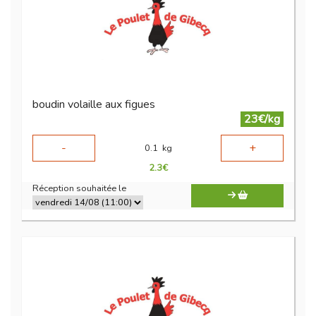
boudin volaille aux figues
23€/kg
-
+
0.1
kg
2.3
€
Réception souhaitée le