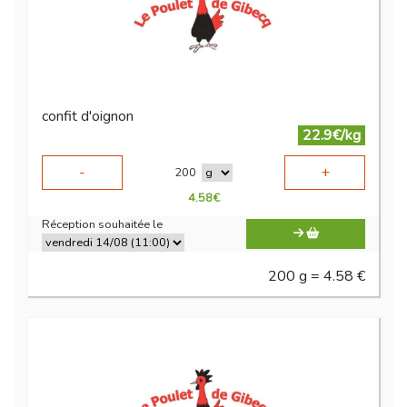
confit d'oignon
22.9€/kg
-
+
200
4.58
€
Réception souhaitée le
200 g = 4.58 €