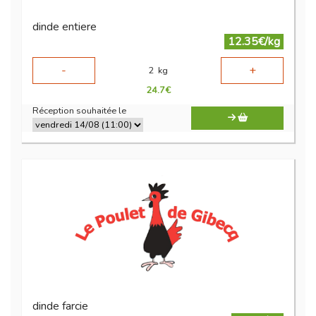
dinde entiere
12.35€/kg
-
+
2
kg
24.7
€
Réception souhaitée le
dinde farcie