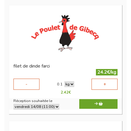
filet de dinde farci
24.2€/kg
-
+
0.1
2.42
€
Réception souhaitée le