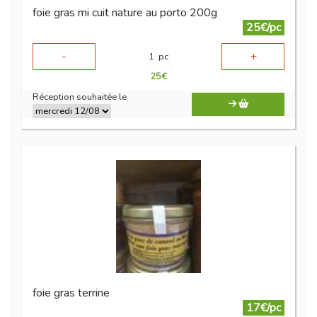
foie gras mi cuit nature au porto 200g
25€/pc
-
+
1
pc
25
€
Réception souhaitée le
foie gras terrine
17€/pc