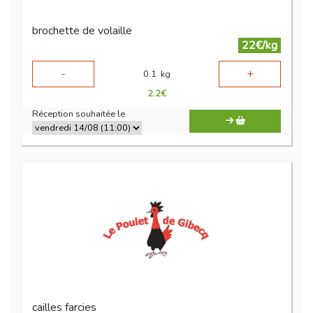
brochette de volaille
22€/kg
-
+
0.1
kg
2.2
€
Réception souhaitée le
cailles farcies