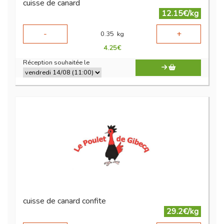
cuisse de canard
12.15€/kg
-
+
0.35
kg
4.25
€
Réception souhaitée le
cuisse de canard confite
29.2€/kg