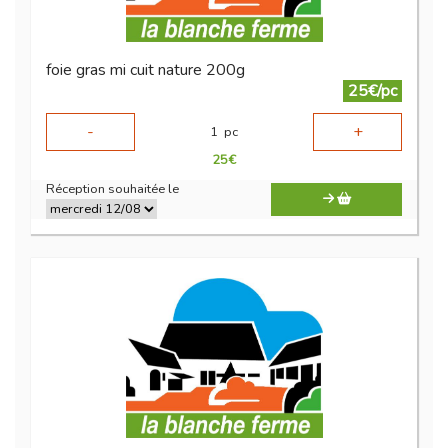
foie gras mi cuit nature 200g
25€/pc
-
+
1
pc
25
€
Réception souhaitée le