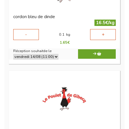
cordon bleu de dinde
16.5€/kg
-
+
0.1
kg
1.65
€
Réception souhaitée le