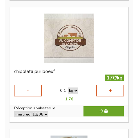
chipolata pur boeuf
17€/kg
-
+
0.1
1.7
€
Réception souhaitée le