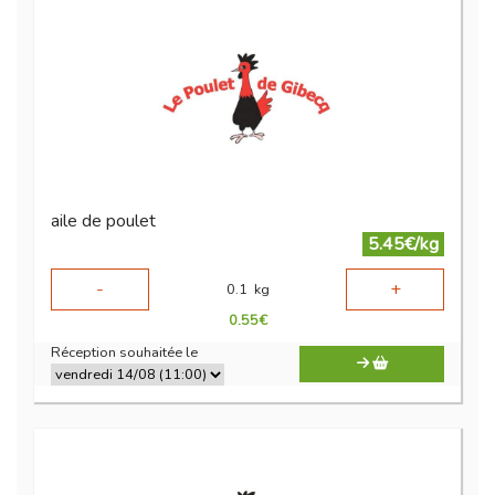
aile de poulet
5.45€/kg
-
+
0.1
kg
0.55
€
Réception souhaitée le