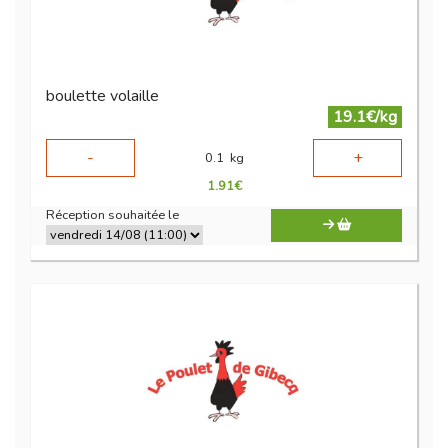
boulette volaille
19.1€/kg
-
+
0.1
kg
1.91
€
Réception souhaitée le