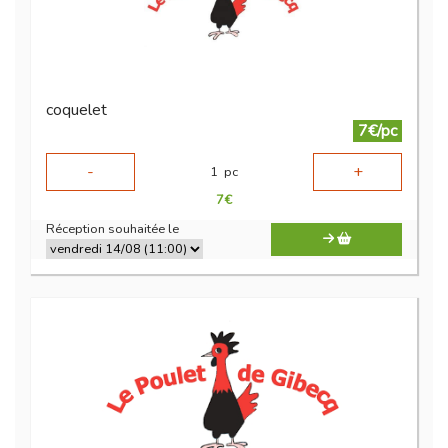
coquelet
7€/pc
-
+
1
pc
7
€
Réception souhaitée le