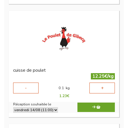
cuisse de poulet
12.25€/kg
-
+
0.1
kg
1.23
€
Réception souhaitée le