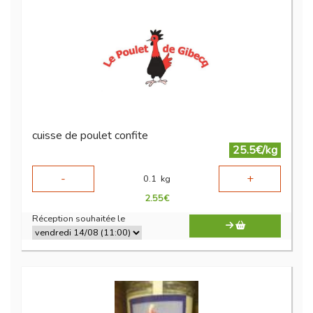
cuisse de poulet confite
25.5€/kg
-
+
0.1
kg
2.55
€
Réception souhaitée le