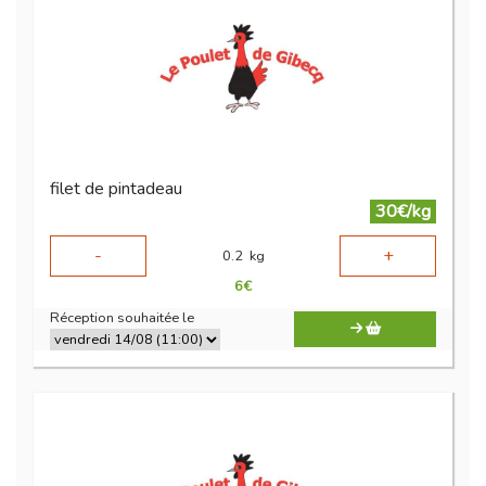
filet de pintadeau
30€/kg
-
+
0.2
kg
6
€
Réception souhaitée le