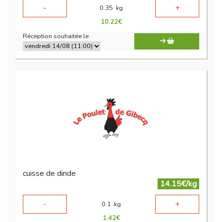
-
+
0.35
kg
10.22
€
Réception souhaitée le
cuisse de dinde
14.15€/kg
-
+
0.1
kg
1.42
€