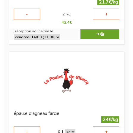
21.7€/kg
-
+
2
kg
43.4
€
Réception souhaitée le
épaule d'agneau farcie
24€/kg
-
+
0.1