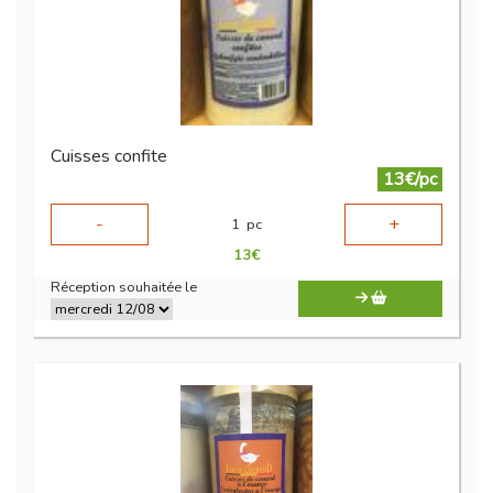
Cuisses confite
13€/pc
-
+
1
pc
13
€
Réception souhaitée le