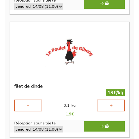
Réception souhaitée le
filet de dinde
19€/kg
-
+
0.1
kg
1.9
€
Réception souhaitée le