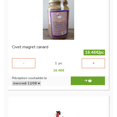
Civet magret canard
16.46€/pc
-
+
1
pc
16.46
€
Réception souhaitée le