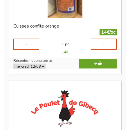
Cuisses confite orange
14€/pc
-
+
1
pc
14
€
Réception souhaitée le