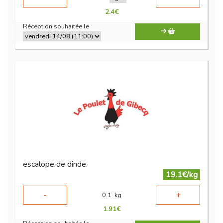
2.4
€
Réception souhaitée le
escalope de dinde
19.1€/kg
-
+
0.1
kg
1.91
€