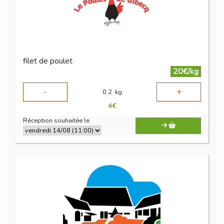
filet de poulet
20€/kg
-
+
0.2
kg
4
€
Réception souhaitée le