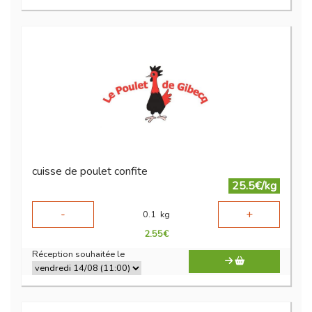
cuisse de poulet confite
25.5€/kg
-
+
0.1
kg
2.55
€
Réception souhaitée le