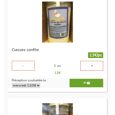
Cuisses confite
13€/pc
-
+
1
pc
13
€
Réception souhaitée le