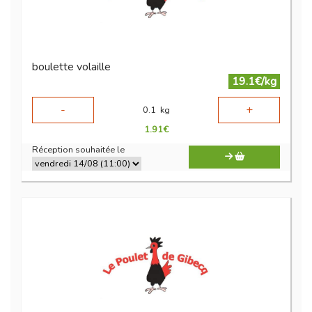
boulette volaille
19.1€/kg
-
+
0.1
kg
1.91
€
Réception souhaitée le