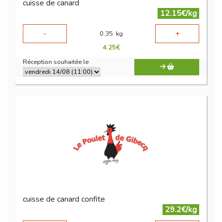
cuisse de canard
12.15€/kg
-
+
0.35
kg
4.25
€
Réception souhaitée le
cuisse de canard confite
29.2€/kg