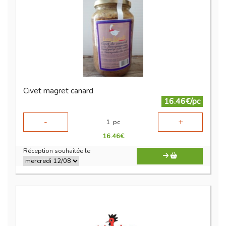
Civet magret canard
16.46€/pc
-
+
1
pc
16.46
€
Réception souhaitée le