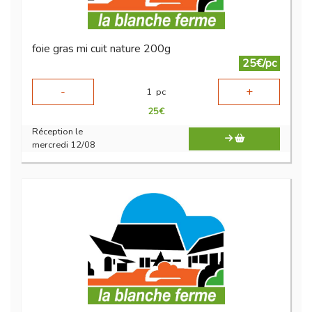
foie gras mi cuit nature 200g
25€/pc
-
+
1
pc
25
€
Réception le
mercredi 12/08