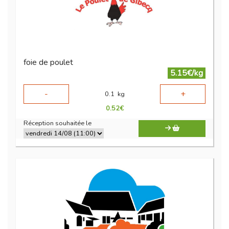
foie de poulet
5.15€/kg
-
+
0.1
kg
0.52
€
Réception souhaitée le