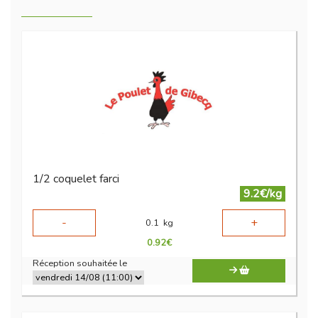
1/2 coquelet farci
9.2€/kg
-
+
0.1
kg
0.92
€
Réception souhaitée le