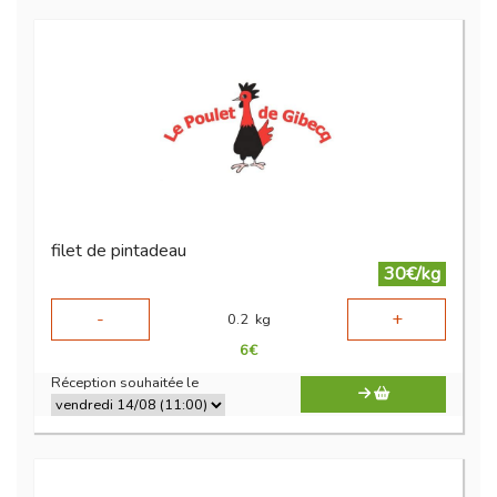
filet de pintadeau
30€/kg
-
+
0.2
kg
6
€
Réception souhaitée le