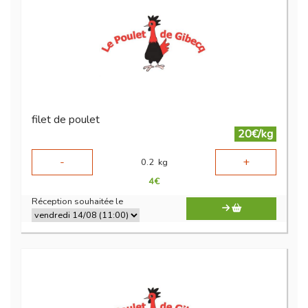
filet de poulet
20€/kg
-
+
0.2
kg
4
€
Réception souhaitée le