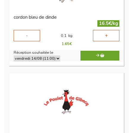
cordon bleu de dinde
16.5€/kg
-
+
0.1
kg
1.65
€
Réception souhaitée le