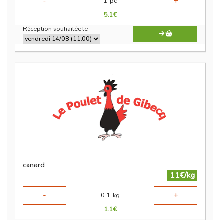
-
+
1
pc
5.1
€
Réception souhaitée le
canard
11€/kg
-
+
0.1
kg
1.1
€