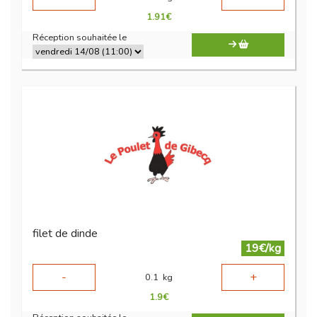
1.91
€
Réception souhaitée le
filet de dinde
19€/kg
-
+
0.1
kg
1.9
€