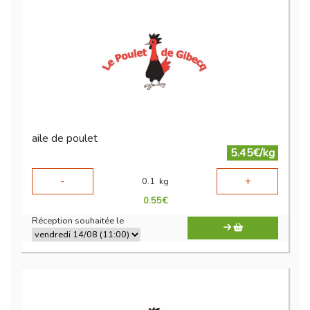
aile de poulet
5.45€/kg
-
+
0.1
kg
0.55
€
Réception souhaitée le