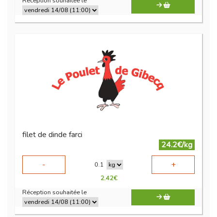
Réception souhaitée le
filet de dinde farci
24.2€/kg
-
+
0.1
2.42
€
Réception souhaitée le