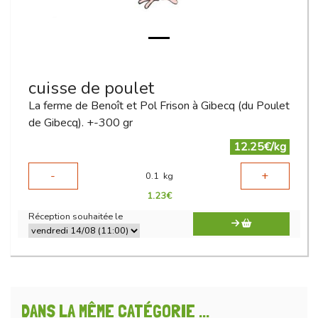
cuisse de poulet
La ferme de Benoît et Pol Frison à Gibecq (du Poulet
de Gibecq). +-300 gr
12.25€/kg
-
+
0.1
kg
1.23
€
Réception souhaitée le
DANS LA MÊME CATÉGORIE ...