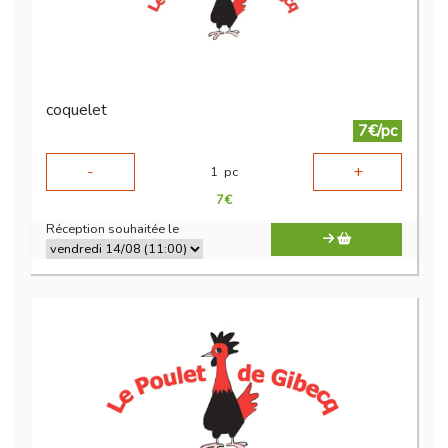
coquelet
7€/pc
-
+
1
pc
7
€
Réception souhaitée le