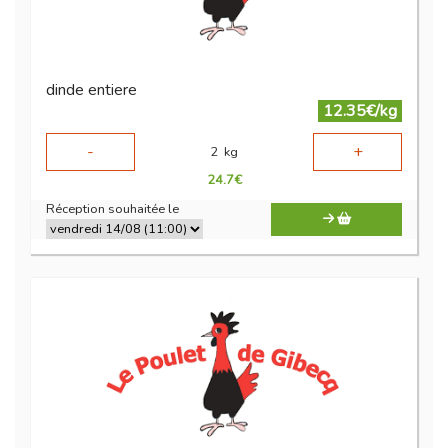
dinde entiere
12.35€/kg
-
+
2
kg
24.7
€
Réception souhaitée le