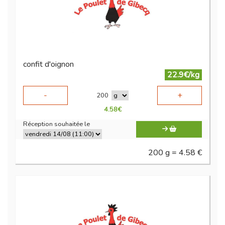
confit d'oignon
22.9€/kg
-
+
200
4.58
€
Réception souhaitée le
200 g = 4.58 €