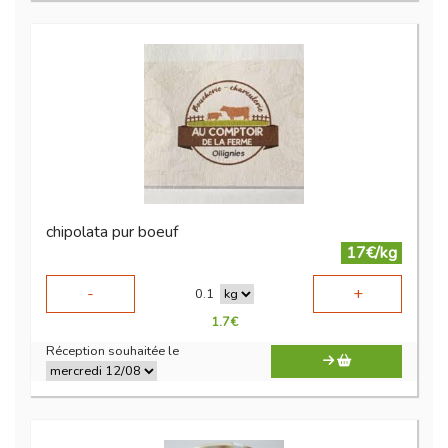
chipolata pur boeuf
17€/kg
-
+
0.1
1.7
€
Réception souhaitée le