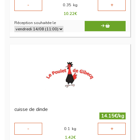
-
+
0.35
kg
10.22
€
Réception souhaitée le
cuisse de dinde
14.15€/kg
-
+
0.1
kg
1.42
€