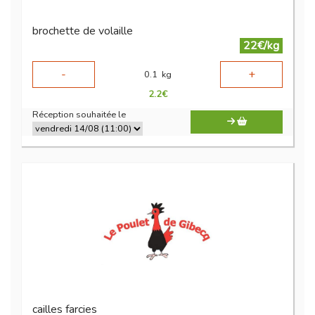
brochette de volaille
22€/kg
-
+
0.1
kg
2.2
€
Réception souhaitée le
cailles farcies