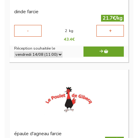
dinde farcie
21.7€/kg
-
+
2
kg
43.4
€
Réception souhaitée le
épaule d'agneau farcie