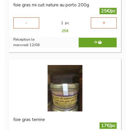
foie gras mi cuit nature au porto 200g
25€/pc
-
+
1
pc
25
€
Réception le
mercredi 12/08
foie gras terrine
17€/pc