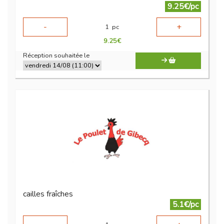
9.25€/pc
-
+
1
pc
9.25
€
Réception souhaitée le
cailles fraîches
5.1€/pc