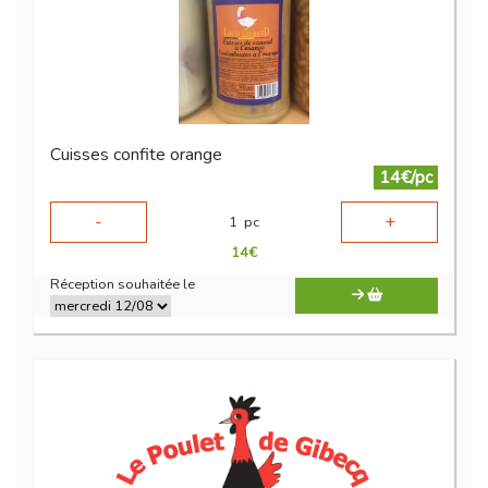
Cuisses confite orange
14€/pc
-
+
1
pc
14
€
Réception souhaitée le