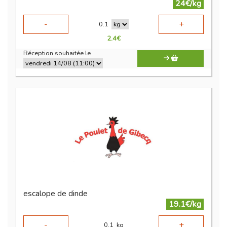
24€/kg
-
+
0.1
2.4
€
Réception souhaitée le
escalope de dinde
19.1€/kg
-
+
0.1
kg