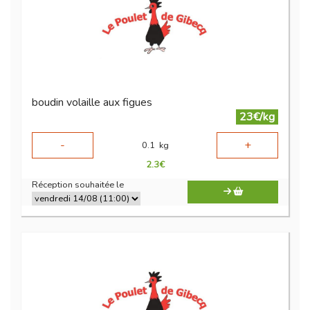
boudin volaille aux figues
23€/kg
-
+
0.1
kg
2.3
€
Réception souhaitée le