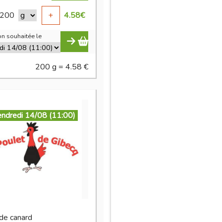
200
+
4.58
€
n souhaitée le
200 g = 4.58 €
endredi 14/08 (11:00)
 de canard