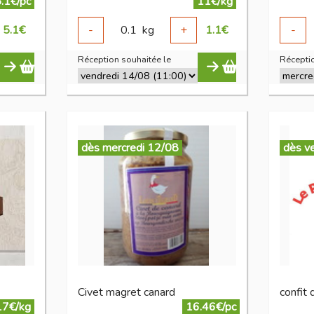
.1€/pc
11€/kg
5.1
€
-
0.1
kg
+
1.1
€
-
Réception souhaitée le
Réceptio
dès mercredi 12/08
dès v
Civet magret canard
confit 
17€/kg
16.46€/pc