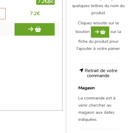
7.2€/pc
quelques lettres du nom du
produit
7.2
€
Cliquez ensuite sur le
bouton
sur la
fiche du produit pour
l'ajouter à votre panier
Retrait de votre
commande
Magasin
La commande est à
venir chercher au
magasin aux dates
indiquées.