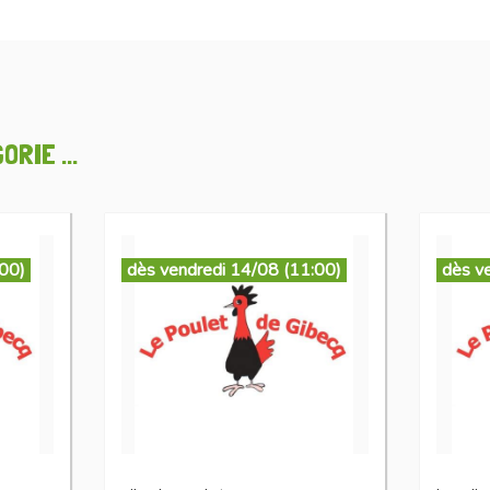
RIE ...
:00)
dès vendredi 14/08 (11:00)
dès v