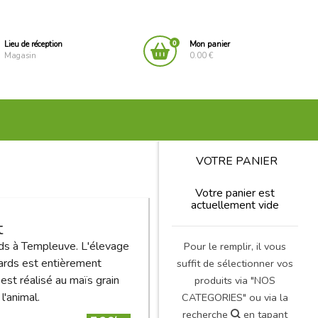
0
Lieu de réception
Mon panier
Magasin
0.00 €
VOTRE PANIER
Votre panier est
actuellement vide
t
rds à Templeuve. L'élevage
Pour le remplir, il vous
anards est entièrement
suffit de sélectionner vos
est réalisé au maïs grain
produits via "NOS
l'animal.
CATEGORIES" ou via la
recherche
en tapant