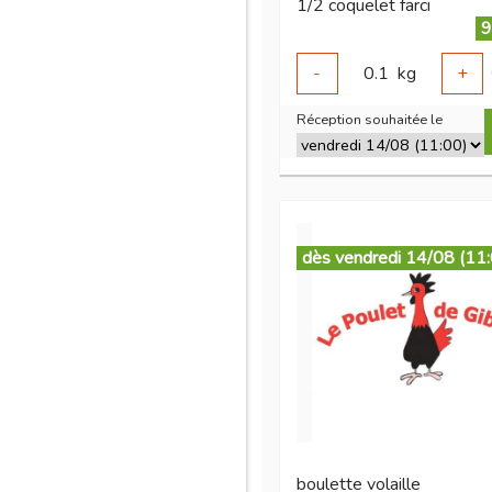
1/2 coquelet farci
9
-
0.1
kg
+
Réception souhaitée le
dès vendredi 14/08 (11
boulette volaille