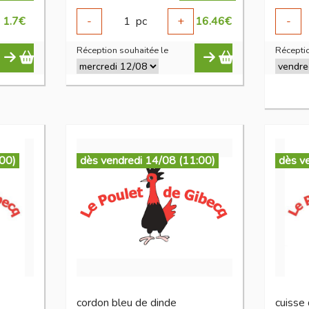
1.7
€
-
1
pc
+
16.46
€
-
Réception souhaitée le
Réceptio
:00)
dès vendredi 14/08 (11:00)
dès v
cordon bleu de dinde
cuisse