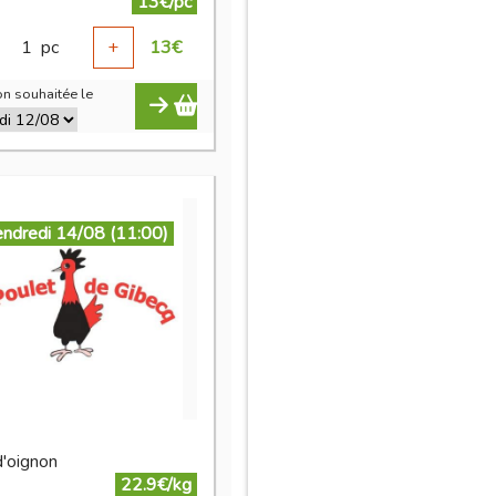
13€/pc
1
pc
+
13
€
n souhaitée le
endredi 14/08 (11:00)
d'oignon
22.9€/kg