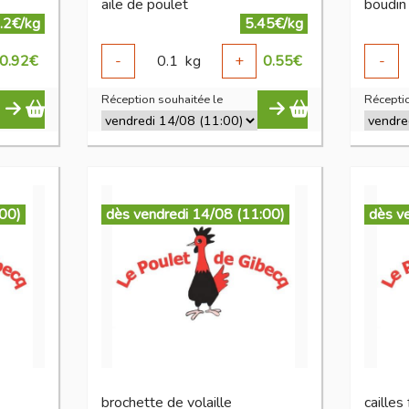
aile de poulet
boudin 
.2€/kg
5.45€/kg
0.92
€
-
0.1
kg
+
0.55
€
-
Réception souhaitée le
Réceptio
:00)
dès vendredi 14/08 (11:00)
dès v
brochette de volaille
cailles