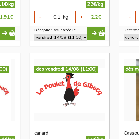
.1€/kg
22€/kg
1.91
€
-
0.1
kg
+
2.2
€
-
Réception souhaitée le
Réceptio
:00)
dès vendredi 14/08 (11:00)
dès m
canard
Cassou