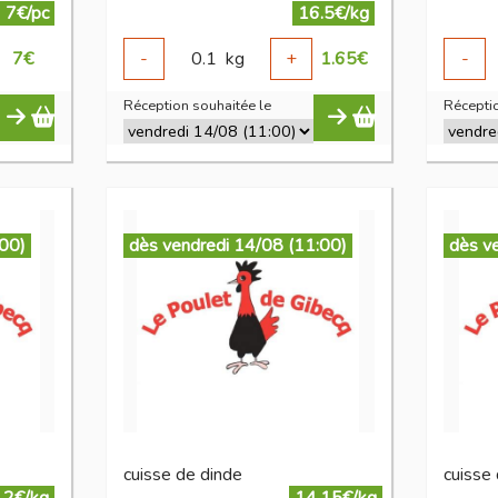
7€/pc
16.5€/kg
7
€
-
0.1
kg
+
1.65
€
-
Réception souhaitée le
Réceptio
:00)
dès vendredi 14/08 (11:00)
dès v
cuisse de dinde
cuisse 