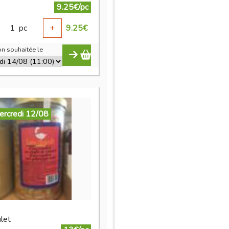
9.25€/pc
1
pc
+
9.25
€
n souhaitée le
ercredi 12/08
let