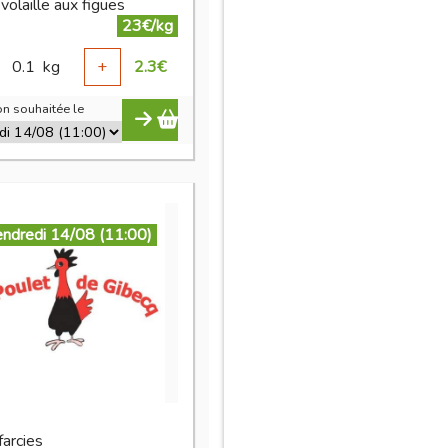
volaille aux figues
23€/kg
0.1
kg
+
2.3
€
n souhaitée le
endredi 14/08 (11:00)
 farcies