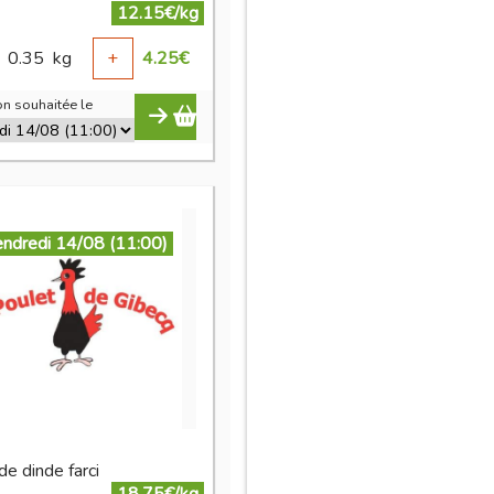
12.15€/kg
0.35
kg
+
4.25
€
n souhaitée le
endredi 14/08 (11:00)
de dinde farci