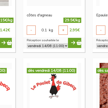
côtes d'agneau
Epaule
.15€/kg
29.5€/kg
1.42
€
-
0.1
kg
+
2.95
€
-
Réception souhaitée le
Réceptio
:00)
dès vendredi 14/08 (11:00)
dès s