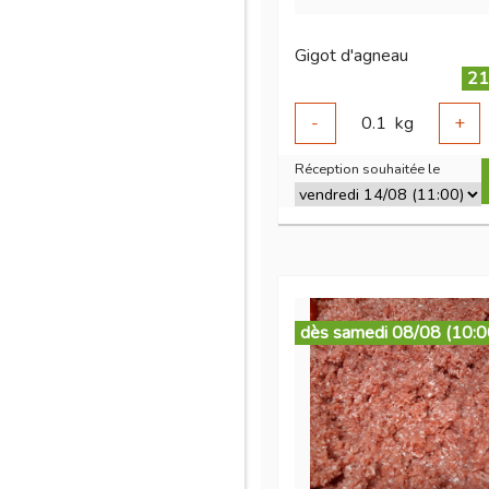
Gigot d'agneau
21
-
0.1
kg
+
Réception souhaitée le
dès samedi 08/08 (10:0