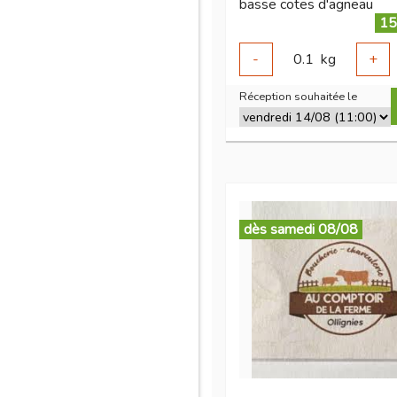
basse cotes d'agneau
15
-
0.1
kg
+
Réception souhaitée le
dès samedi 08/08