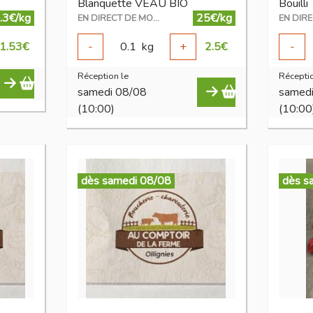
Blanquette VEAU BIO
Bouilli
.3€/kg
25€/kg
EN DIRECT DE MON ÉLEVAGE
1.53
€
-
0.1
kg
+
2.5
€
-
Réception le
Réceptio
samedi 08/08
samed
(10:00)
(10:00
dès samedi 08/08
dès s