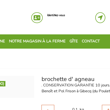
Identifiez-vous
GNE
NOTRE MAGASIN À LA FERME
GÎTE
CONTACT
brochette d' agneau
00)
. CONSERVATION GARANTIE 10 jours. 
Benoît et Pol Frison à Gibecq (du Poulet
-
0.1
kg
+