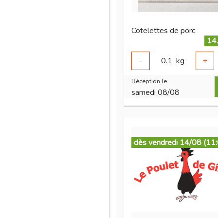
Cotelettes de porc
14
-
0.1
kg
+
Réception le
samedi 08/08
dès vendredi 14/08 (11