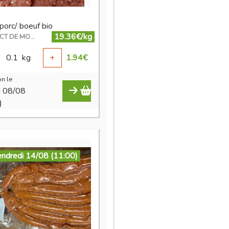
porc/ boeuf bio
19.36€/kg
EN DIRECT DE MON ÉLEVAGE
0.1
kg
+
1.94
€
n le
i 08/08
)
endredi 14/08 (11:00)