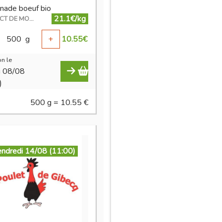
nade boeuf bio
21.1€/kg
EN DIRECT DE MON ÉLEVAGE
500
g
+
10.55
€
n le
i 08/08
)
500 g = 10.55 €
endredi 14/08 (11:00)