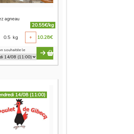
ez agneau
20.55€/kg
0.5
kg
+
10.28
€
n souhaitée le
endredi 14/08 (11:00)