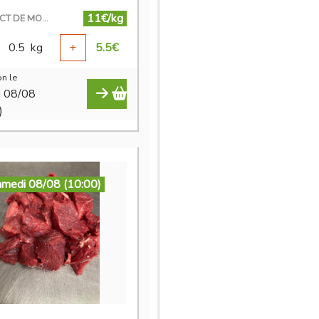
11€/kg
EN DIRECT DE MON ÉLEVAGE
0.5
kg
+
5.5
€
n le
i 08/08
)
amedi 08/08 (10:00)