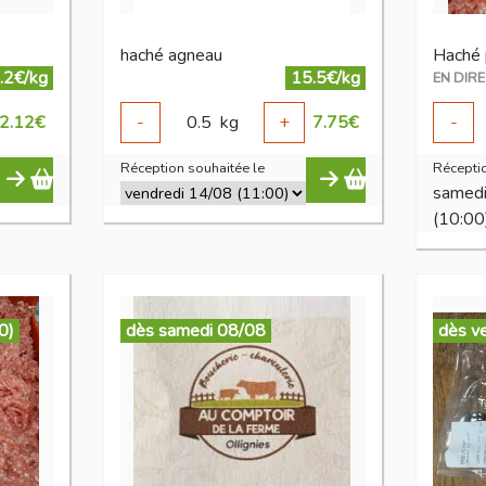
haché agneau
Haché 
.2€/kg
15.5€/kg
2.12
€
-
0.5
kg
+
7.75
€
-
Réception souhaitée le
Réceptio
samed
(10:00
0)
dès samedi 08/08
dès v