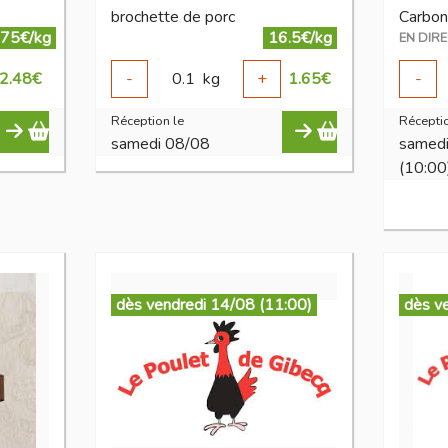
brochette de porc
Carbon
.75€/kg
16.5€/kg
2.48
€
-
0.1
kg
+
1.65
€
-
Réception le
Réceptio
samedi 08/08
samed
(10:00
dès vendredi 14/08 (11:00)
dès v