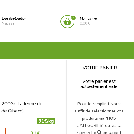
0
Lieu de réception
Mon panier
Magasin
0.00 €
VOTRE PANIER
Votre panier est
actuellement vide
200Gr. La ferme de
Pour le remplir, il vous
 de Gibecq).
suffit de sélectionner vos
produits via "NOS
31€/kg
CATEGORIES" ou via la
recherche
en tapant
3.1
€