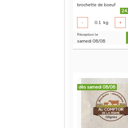
brochette de boeuf
24
-
0.1
kg
+
Réception le
samedi 08/08
dès samedi 08/08