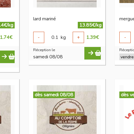
lard mariné
mergu
.4€/kg
13.85€/kg
1.74
€
-
0.1
kg
+
1.39
€
-
Réception le
Réceptio
samedi 08/08
dès samedi 08/08
dès v