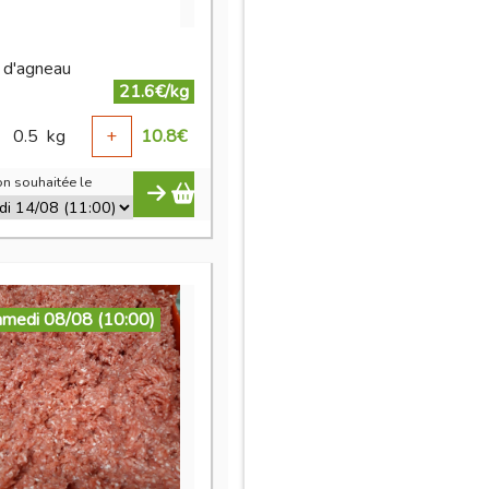
 d'agneau
21.6€/kg
0.5
kg
+
10.8
€
n souhaitée le
amedi 08/08 (10:00)