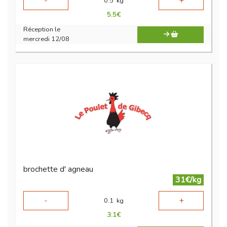
-
+
0.5
kg
5.5
€
Réception le
mercredi 12/08
brochette d' agneau
31€/kg
-
+
0.1
kg
3.1
€