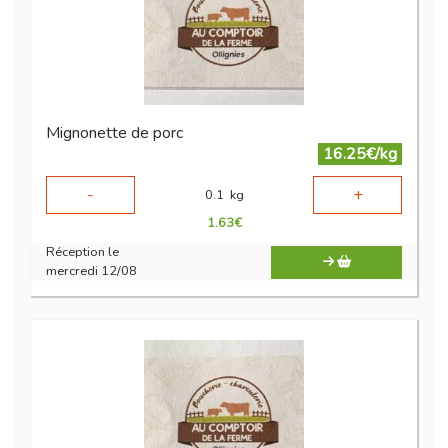
Mignonette de porc
16.25€/kg
-
+
0.1
kg
1.63
€
Réception le
mercredi 12/08