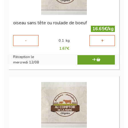
oiseau sans tête ou roulade de boeuf
16.65€/kg
-
+
0.1
kg
1.67
€
Réception le
mercredi 12/08