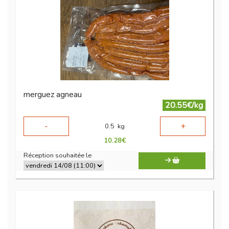
merguez agneau
20.55€/kg
-
+
0.5
kg
10.28
€
Réception souhaitée le