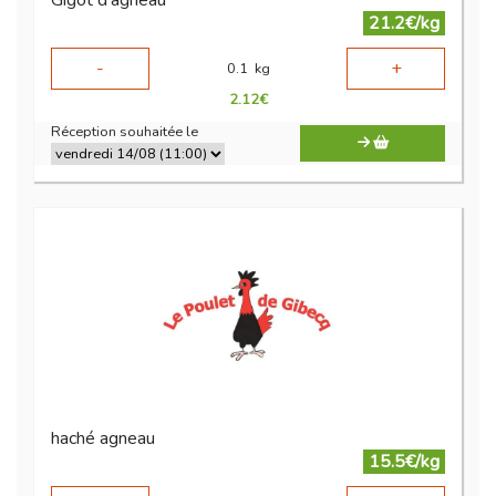
Gigot d'agneau
21.2€/kg
-
+
0.1
kg
2.12
€
Réception souhaitée le
haché agneau
15.5€/kg