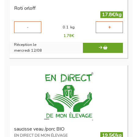
Roti orloff
17.8€/kg
-
+
0.1
kg
1.78
€
Réception le
mercredi 12/08
saucisse veau /porc BIO
19.5€/kg
EN DIRECT DE MON ÉLEVAGE