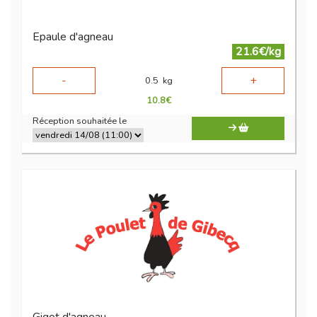
Epaule d'agneau
21.6€/kg
-
+
0.5
kg
10.8
€
Réception souhaitée le