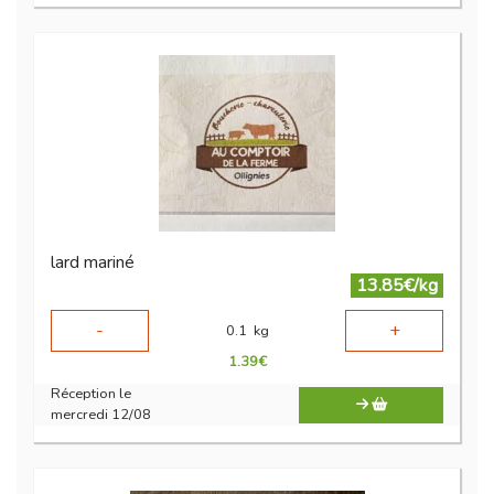
lard mariné
13.85€/kg
-
+
0.1
kg
1.39
€
Réception le
mercredi 12/08