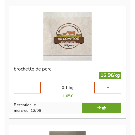
brochette de porc
16.5€/kg
-
+
0.1
kg
1.65
€
Réception le
mercredi 12/08