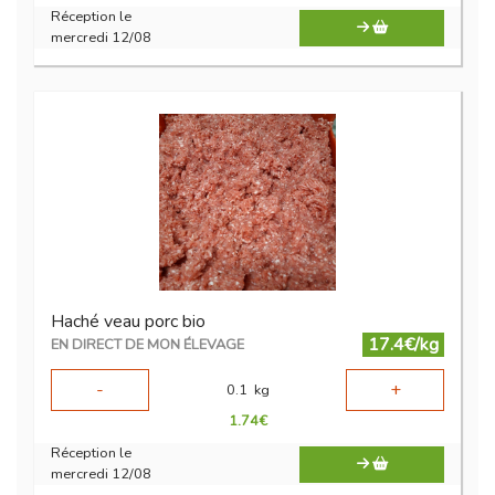
Réception le
mercredi 12/08
Haché veau porc bio
17.4€/kg
EN DIRECT DE MON ÉLEVAGE
-
+
0.1
kg
1.74
€
Réception le
mercredi 12/08