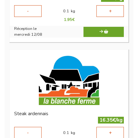
-
+
0.1
kg
1.95
€
Réception le
mercredi 12/08
Steak ardennais
16.35€/kg
-
+
0.1
kg