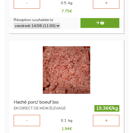
-
+
0.5
kg
7.75
€
Réception souhaitée le
Haché porc/ boeuf bio
19.36€/kg
EN DIRECT DE MON ÉLEVAGE
-
+
0.1
kg
1.94
€