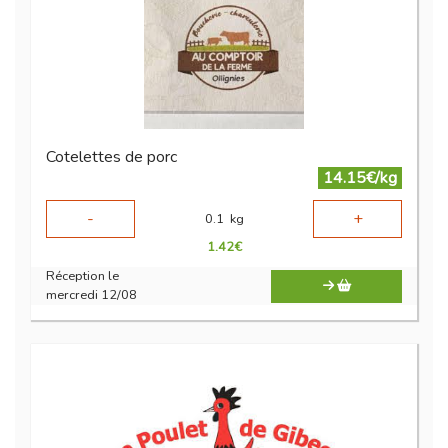
Cotelettes de porc
14.15€/kg
-
+
0.1
kg
1.42
€
Réception le
mercredi 12/08