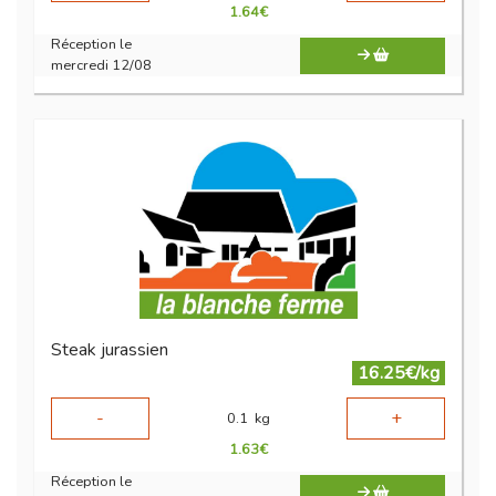
1.64
€
Réception le
mercredi 12/08
Steak jurassien
16.25€/kg
-
+
0.1
kg
1.63
€
Réception le