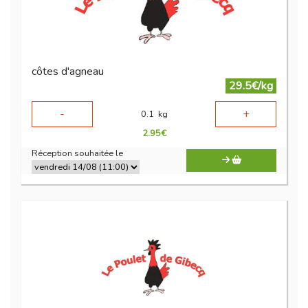
côtes d'agneau
29.5€/kg
-
+
0.1
kg
2.95
€
Réception souhaitée le