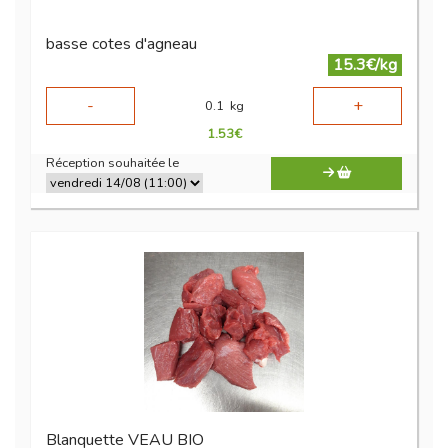
basse cotes d'agneau
15.3€/kg
-
+
0.1
kg
1.53
€
Réception souhaitée le
Blanquette VEAU BIO