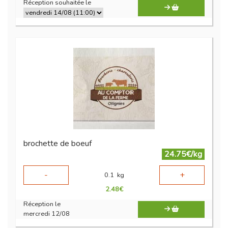
Réception souhaitée le
brochette de boeuf
24.75€/kg
-
+
0.1
kg
2.48
€
Réception le
mercredi 12/08