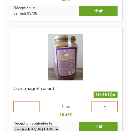
Réception le
samedi 08/08
Civet magret canard
16.46€/pc
-
+
1
pc
16.46
€
Réception souhaitée le