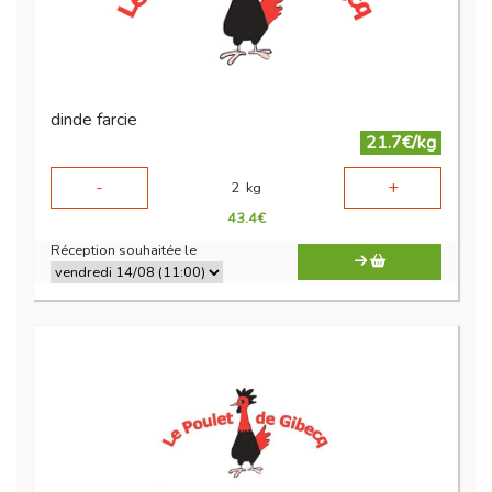
dinde farcie
21.7€/kg
-
+
2
kg
43.4
€
Réception souhaitée le