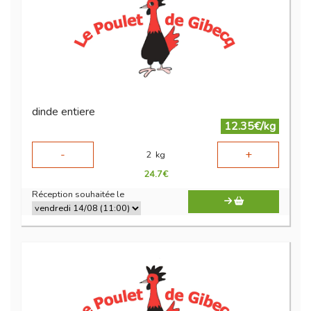
dinde entiere
12.35€/kg
-
+
2
kg
24.7
€
Réception souhaitée le