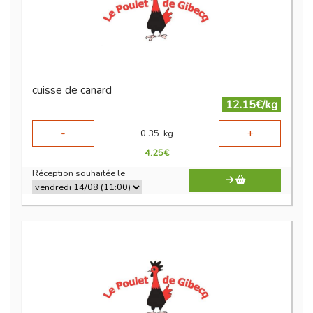
cuisse de canard
12.15€/kg
-
+
0.35
kg
4.25
€
Réception souhaitée le