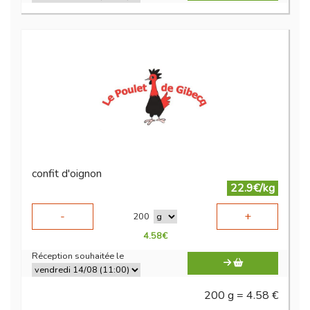
confit d'oignon
22.9€/kg
-
+
200
4.58
€
Réception souhaitée le
200 g = 4.58 €