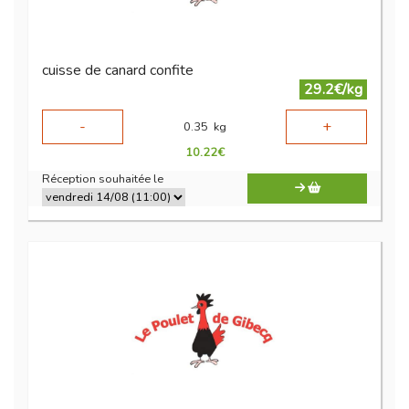
cuisse de canard confite
29.2€/kg
-
+
0.35
kg
10.22
€
Réception souhaitée le