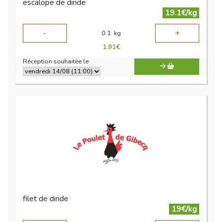
escalope de dinde
19.1€/kg
-
+
0.1
kg
1.91
€
Réception souhaitée le
filet de dinde
19€/kg