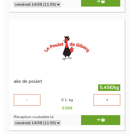
aile de poulet
5.45€/kg
-
+
0.1
kg
0.55
€
Réception souhaitée le