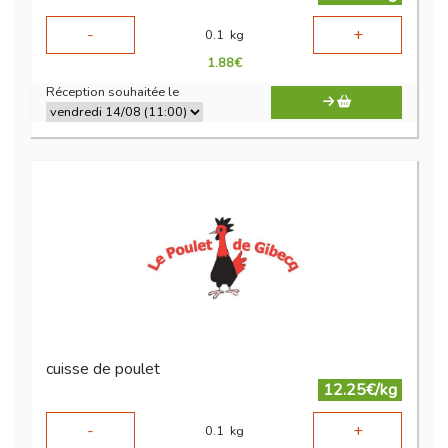
-
+
0.1
kg
1.88
€
Réception souhaitée le
cuisse de poulet
12.25€/kg
-
+
0.1
kg