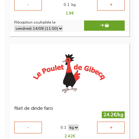
-
+
0.1
kg
1.9
€
Réception souhaitée le
filet de dinde farci
24.2€/kg
-
+
0.1
2.42
€