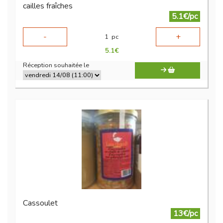
cailles fraîches
5.1€/pc
-
+
1
pc
5.1
€
Réception souhaitée le
Cassoulet
13€/pc