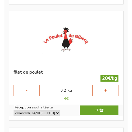
filet de poulet
20€/kg
-
+
0.2
kg
4
€
Réception souhaitée le