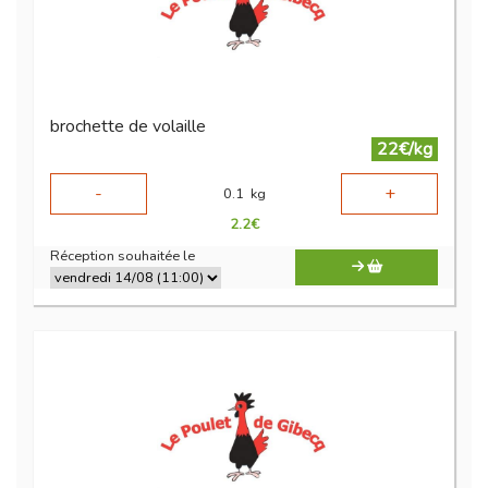
brochette de volaille
22€/kg
-
+
0.1
kg
2.2
€
Réception souhaitée le