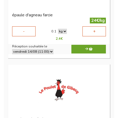
épaule d'agneau farcie
24€/kg
-
+
0.1
2.4
€
Réception souhaitée le