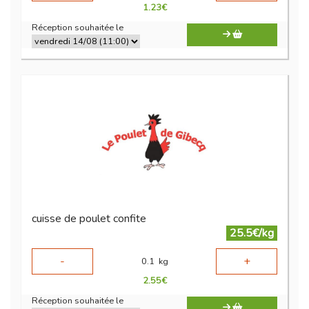
1.23
€
Réception souhaitée le
cuisse de poulet confite
25.5€/kg
-
+
0.1
kg
2.55
€
Réception souhaitée le