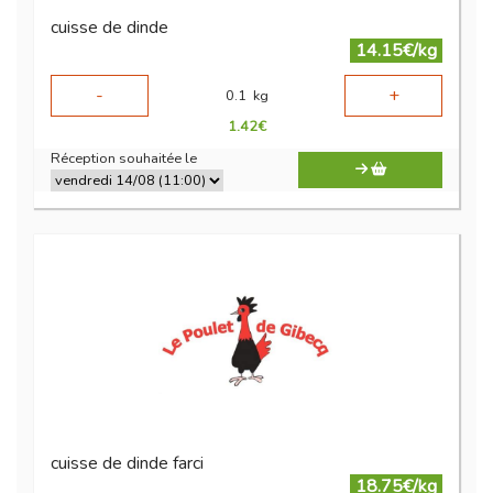
cuisse de dinde
14.15€/kg
-
+
0.1
kg
1.42
€
Réception souhaitée le
cuisse de dinde farci
18.75€/kg