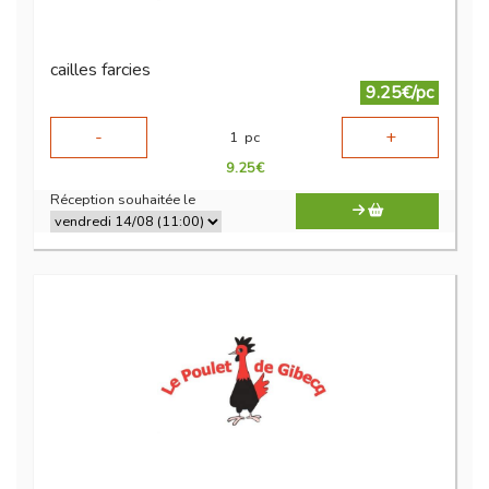
cailles farcies
9.25€/pc
-
+
1
pc
9.25
€
Réception souhaitée le