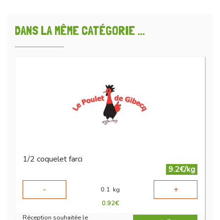
DANS LA MÊME CATÉGORIE ...
1/2 coquelet farci
9.2€/kg
-
+
0.1
kg
0.92
€
Réception souhaitée le