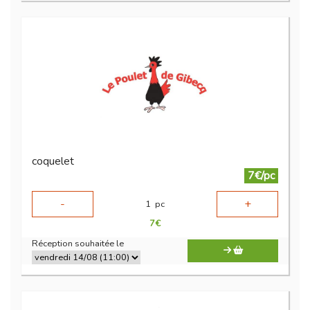
coquelet
7€/pc
-
+
1
pc
7
€
Réception souhaitée le