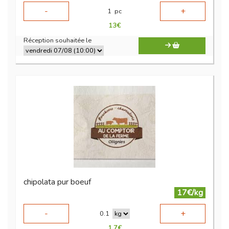
-
+
1
pc
13
€
Réception souhaitée le
chipolata pur boeuf
17€/kg
-
+
0.1
1.7
€