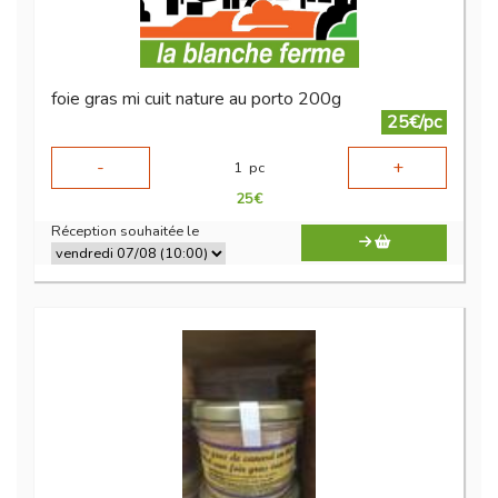
foie gras mi cuit nature au porto 200g
25€/pc
-
+
1
pc
25
€
Réception souhaitée le