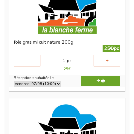
foie gras mi cuit nature 200g
25€/pc
-
+
1
pc
25
€
Réception souhaitée le