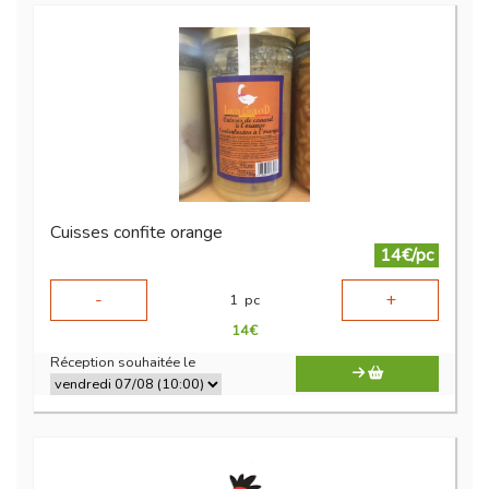
Cuisses confite orange
14€/pc
-
+
1
pc
14
€
Réception souhaitée le