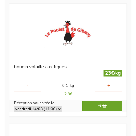
boudin volaille aux figues
23€/kg
-
+
0.1
kg
2.3
€
Réception souhaitée le