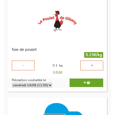
foie de poulet
5.15€/kg
-
+
0.1
kg
0.52
€
Réception souhaitée le