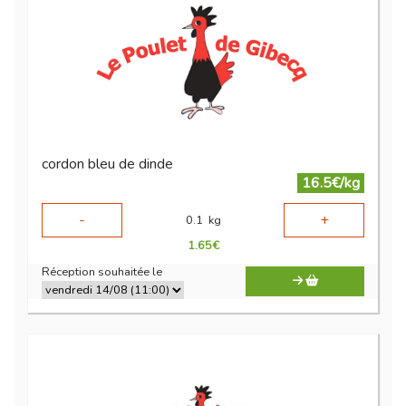
cordon bleu de dinde
16.5€/kg
-
+
0.1
kg
1.65
€
Réception souhaitée le