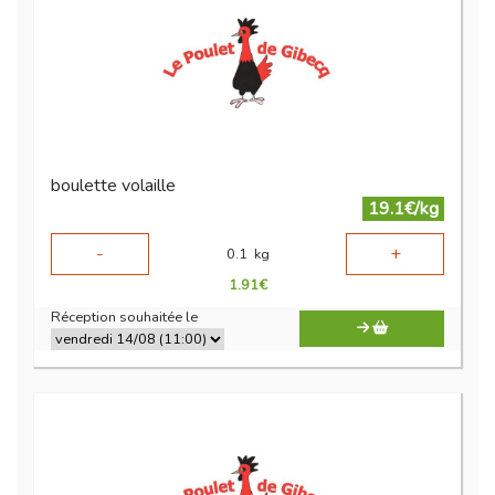
boulette volaille
19.1€/kg
-
+
0.1
kg
1.91
€
Réception souhaitée le