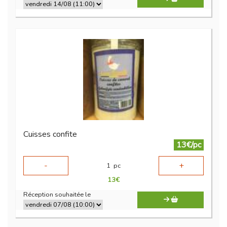
Cuisses confite
13€/pc
-
+
1
pc
13
€
Réception souhaitée le