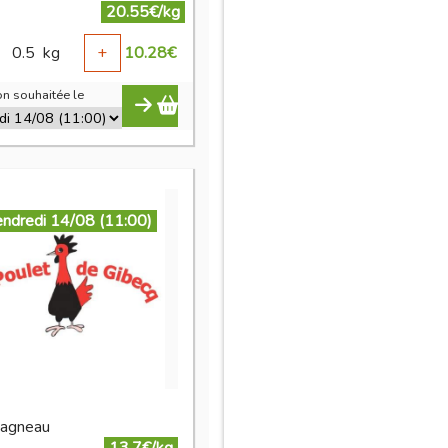
20.55€/kg
0.5
kg
+
10.28
€
n souhaitée le
endredi 14/08 (11:00)
 agneau