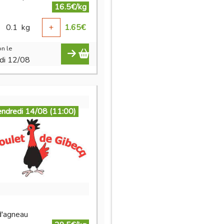
16.5€/kg
0.1
kg
+
1.65
€
n le
di 12/08
endredi 14/08 (11:00)
d'agneau