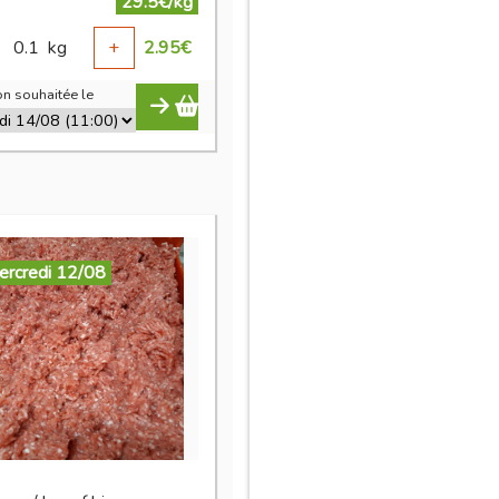
29.5€/kg
0.1
kg
+
2.95
€
n souhaitée le
ercredi 12/08