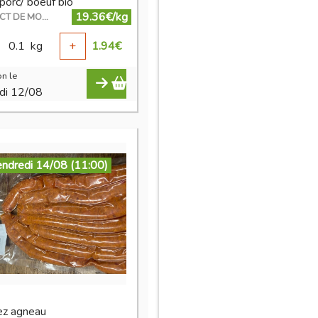
porc/ boeuf bio
19.36€/kg
EN DIRECT DE MON ÉLEVAGE
0.1
kg
+
1.94
€
n le
di 12/08
endredi 14/08 (11:00)
ez agneau