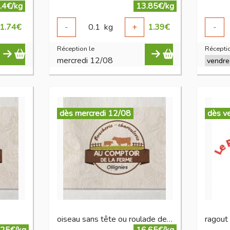
.4€/kg
13.85€/kg
1.74
€
-
0.1
kg
+
1.39
€
-
Réception le
Réceptio
mercredi 12/08
dès mercredi 12/08
dès v
oiseau sans tête ou roulade de boeuf
ragout