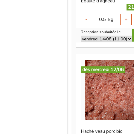
Epaule d'agneau
21
-
0.5
kg
+
Réception souhaitée le
dès mercredi 12/08
Haché veau porc bio