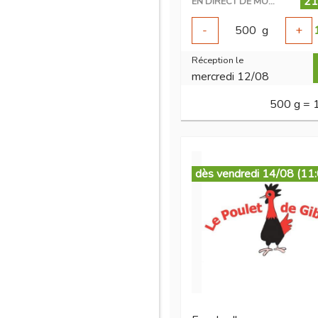
21
EN DIRECT DE MON ÉLEVAGE
-
500
g
+
Réception le
mercredi 12/08
500 g = 
dès vendredi 14/08 (11