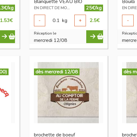
Blanquette VEAU BIO
Bouilli
.3€/kg
25€/kg
EN DIRECT DE MON ÉLEVAGE
1.53
€
-
0.1
kg
+
2.5
€
-
Réception le
Réceptio
mercredi 12/08
mercre
:00)
dès mercredi 12/08
dès m
brochette de boeuf
broche