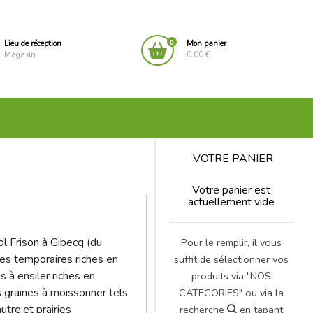
0
Lieu de réception
Mon panier
Magasin
0.00 €
VOTRE PANIER
Votre panier est
actuellement vide
l Frison à Gibecq (du
Pour le remplir, il vous
ries temporaires riches en
suffit de sélectionner vos
s à ensiler riches en
produits via "NOS
s graines à moissonner tels
CATEGORIES" ou via la
autre;et prairies
recherche
en tapant