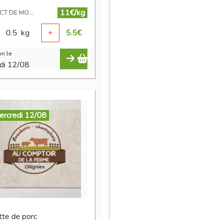
11€/kg
EN DIRECT DE MON ÉLEVAGE
0.5
kg
+
5.5
€
n le
di 12/08
ercredi 12/08
tte de porc