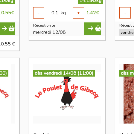
.1€/kg
14.15€/kg
10.55
€
-
0.1
kg
+
1.42
€
-
Réception le
Réceptio
mercredi 12/08
10.55 €
:00)
dès vendredi 14/08 (11:00)
dès m