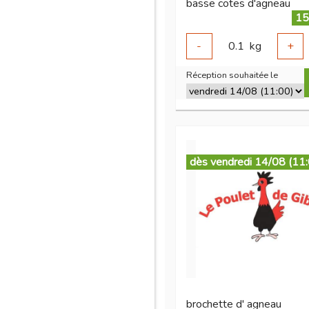
basse cotes d'agneau
15
-
0.1
kg
+
Réception souhaitée le
dès vendredi 14/08 (11
brochette d' agneau