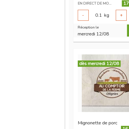
17
EN DIRECT DE MON ÉLEVAGE
-
0.1
kg
+
Réception le
mercredi 12/08
dès mercredi 12/08
Mignonette de porc