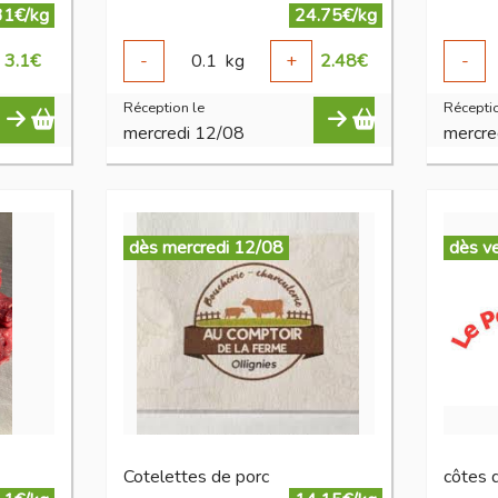
31€/kg
24.75€/kg
3.1
€
-
0.1
kg
+
2.48
€
-
Réception le
Réceptio
mercredi 12/08
mercre
dès mercredi 12/08
dès v
Cotelettes de porc
côtes 