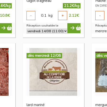
Gigot d'agneau
Haché 
.6€/kg
21.2€/kg
10.8
€
-
0.1
kg
+
2.12
€
-
Réception souhaitée le
Réceptio
mercre
dès mercredi 12/08
dès v
lard mariné
mergu