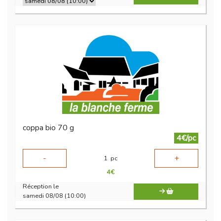
coppa bio 70 g
4€/pc
-
+
1
pc
4
€
Réception le
samedi 08/08 (10:00)