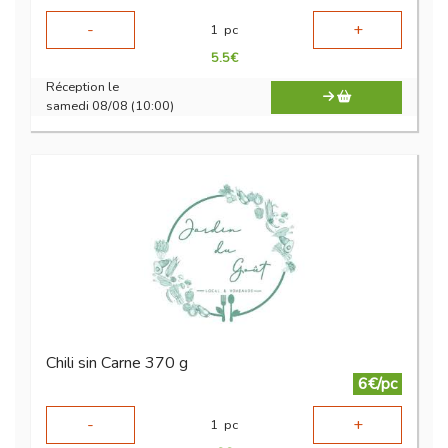
-
+
1
pc
5.5
€
Réception le
samedi 08/08 (10:00)
Chili sin Carne 370 g
6€/pc
-
+
1
pc