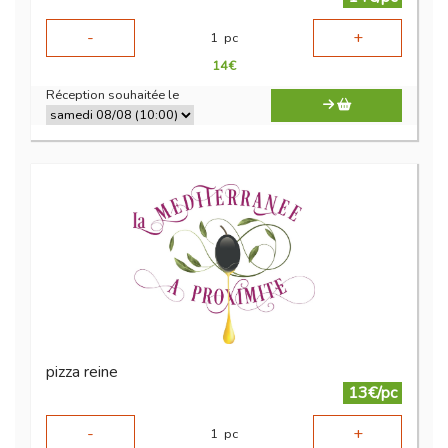
-
+
1
pc
14
€
Réception souhaitée le
pizza reine
13€/pc
-
+
1
pc