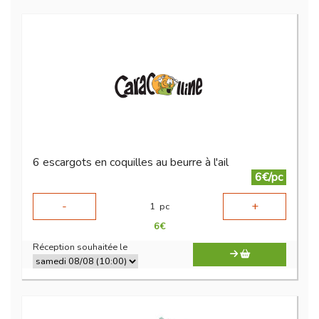
6 escargots en coquilles au beurre à l'ail
6€/pc
-
+
1
pc
6
€
Réception souhaitée le