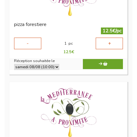
pizza forestiere
12.5€/pc
-
+
1
pc
12.5
€
Réception souhaitée le