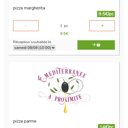
pizza margherita
9.5€/pc
-
+
1
pc
9.5
€
Réception souhaitée le
pizza parme
14€/pc