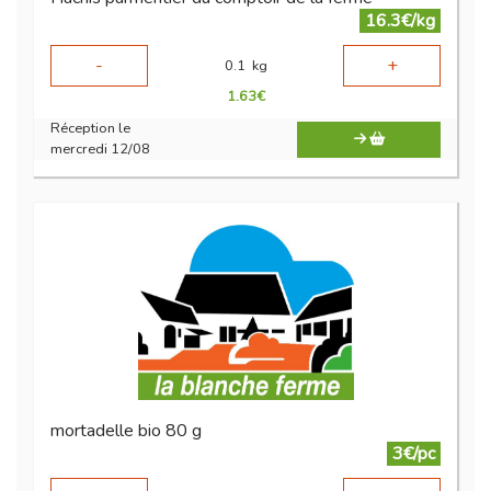
16.3€/kg
-
+
0.1
kg
1.63
€
Réception le
mercredi 12/08
mortadelle bio 80 g
3€/pc