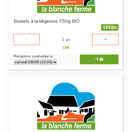
Boulets à la liègeoise 750g BIO
16€/pc
-
+
1
pc
16
€
Réception souhaitée le