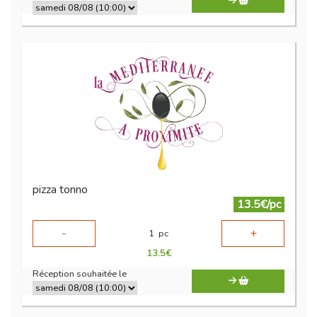
pizza tonno
13.5€/pc
-
+
1
pc
13.5
€
Réception souhaitée le