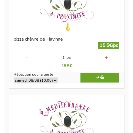
pizza chèvre de Havinne
15.5€/pc
-
+
1
pc
15.5
€
Réception souhaitée le