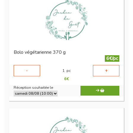
Bolo végétarienne 370 g
6€/pc
-
+
1
pc
6
€
Réception souhaitée le