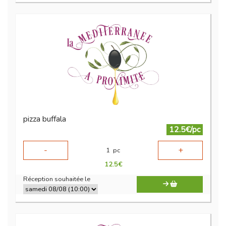
pizza buffala
12.5€/pc
-
+
1
pc
12.5
€
Réception souhaitée le