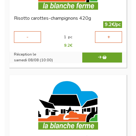
Risotto carottes-champignons 420g
9.2€/pc
-
+
1
pc
9.2
€
Réception le
samedi 08/08 (10:00)