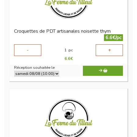
Croquettes de PDT artisanales noisette thym
6.6€/pc
-
+
1
pc
6.6
€
Réception souhaitée le