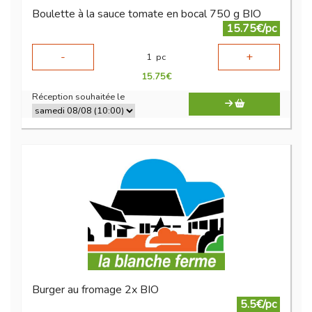
Boulette à la sauce tomate en bocal 750 g BIO
15.75€/pc
-
+
1
pc
15.75
€
Réception souhaitée le
Burger au fromage 2x BIO
5.5€/pc