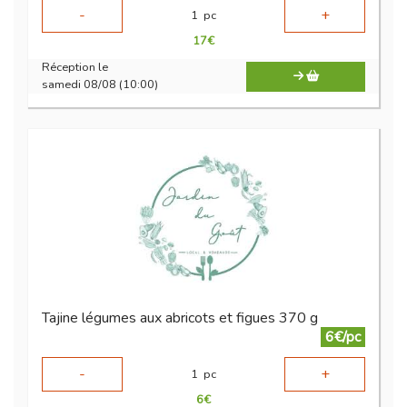
-
+
1
pc
17
€
Réception le
samedi 08/08 (10:00)
Tajine légumes aux abricots et figues 370 g
6€/pc
-
+
1
pc
6
€