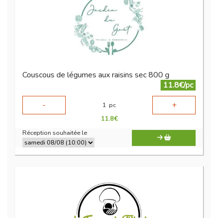
Couscous de légumes aux raisins sec 800 g
11.8€/pc
-
+
1
pc
11.8
€
Réception souhaitée le