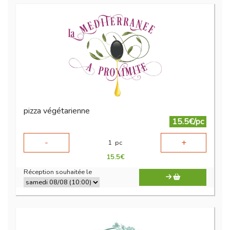
pizza végétarienne
15.5€/pc
-
+
1
pc
15.5
€
Réception souhaitée le