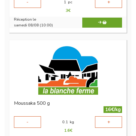
-
+
1
pc
3
€
Réception le
samedi 08/08 (10:00)
Moussaka 500 g
16€/kg
-
+
0.1
kg
1.6
€