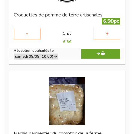
Croquettes de pomme de terre artisanales
6.5€/pc
-
+
1
pc
6.5
€
Réception souhaitée le
Hachis parmentier du comptoir de la ferme