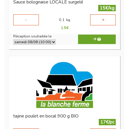
Sauce bolognaise LOCALE surgelé
15€/kg
-
+
0.1
kg
1.5
€
Réception souhaitée le
tajine poulet en bocal 900 g BIO
17€/pc