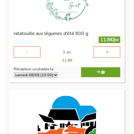
ratatouille aux légumes d'été 800 g
11.8€/pc
-
+
1
pc
11.8
€
Réception souhaitée le