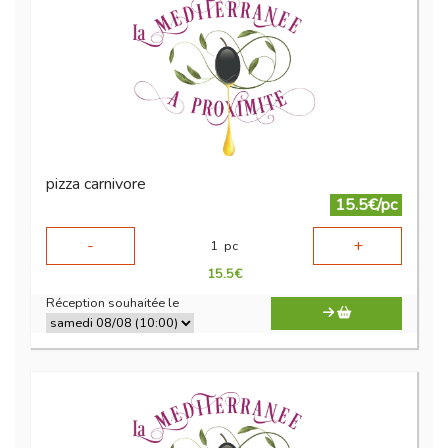
pizza carnivore
15.5€/pc
-
+
1
pc
15.5
€
Réception souhaitée le