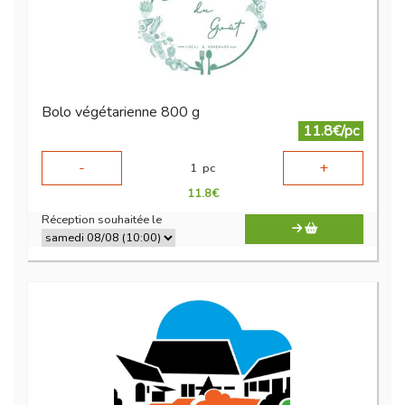
Bolo végétarienne 800 g
11.8€/pc
-
+
1
pc
11.8
€
Réception souhaitée le