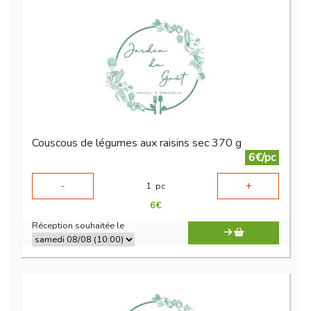
Couscous de légumes aux raisins sec 370 g
6€/pc
-
+
1
pc
6
€
Réception souhaitée le