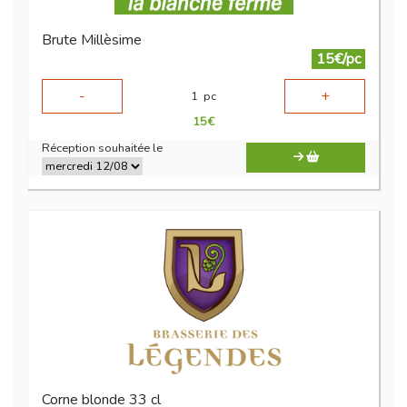
Brute Millèsime
15€/pc
-
+
1
pc
15
€
Réception souhaitée le
Corne blonde 33 cl