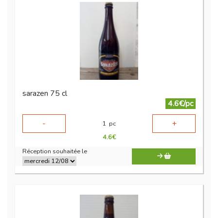
sarazen 75 cl
4.6€/pc
-
+
1
pc
4.6
€
Réception souhaitée le