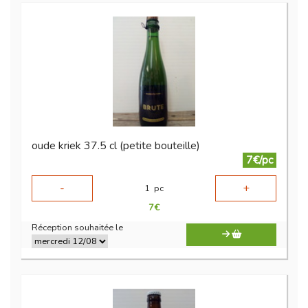
oude kriek 37.5 cl (petite bouteille)
7€/pc
-
+
1
pc
7
€
Réception souhaitée le