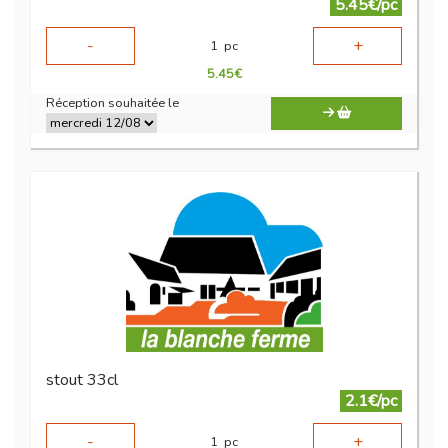
5.45€/pc
-
+
1
pc
5.45
€
Réception souhaitée le
stout 33cl
2.1€/pc
-
+
1
pc