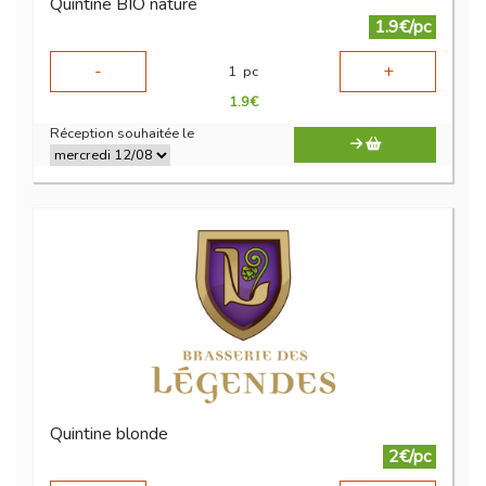
Quintine BIO nature
1.9€/pc
-
+
1
pc
1.9
€
Réception souhaitée le
Quintine blonde
2€/pc