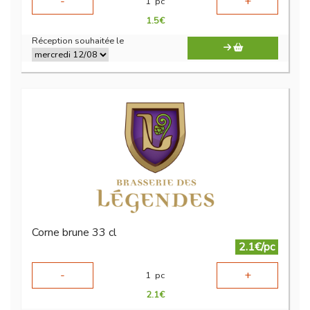
-
+
1
pc
1.5
€
Réception souhaitée le
Corne brune 33 cl
2.1€/pc
-
+
1
pc
2.1
€