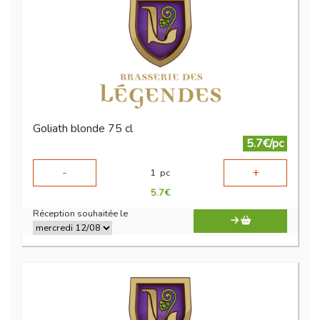
Goliath blonde 75 cl
5.7€/pc
-
+
1
pc
5.7
€
Réception souhaitée le