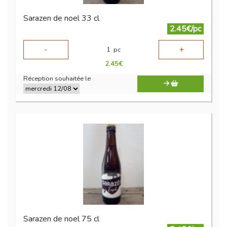
Sarazen de noel 33 cl
2.45€/pc
-
+
1
pc
2.45
€
Réception souhaitée le
Sarazen de noel 75 cl