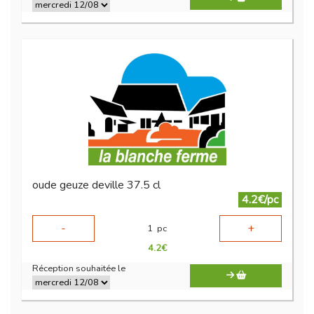
oude geuze deville 37.5 cl
4.2€/pc
-
+
1
pc
4.2
€
Réception souhaitée le