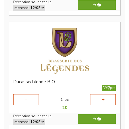
Réception souhaitée le
Ducassis blonde BIO
2€/pc
-
+
1
pc
2
€
Réception souhaitée le