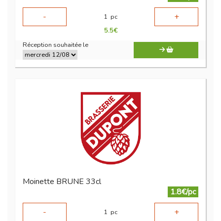
-
+
1
pc
5.5
€
Réception souhaitée le
Moinette BRUNE 33cl
1.8€/pc
-
+
1
pc