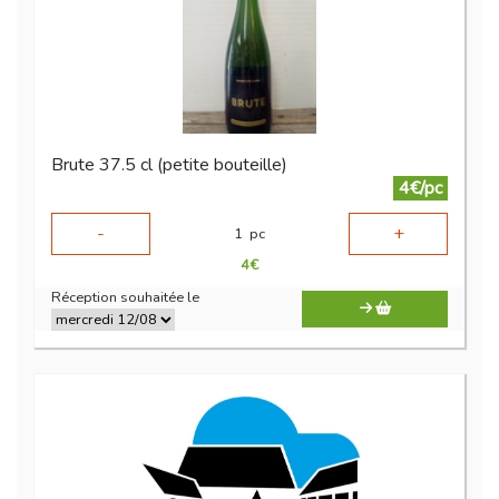
Brute 37.5 cl (petite bouteille)
4€/pc
-
+
1
pc
4
€
Réception souhaitée le