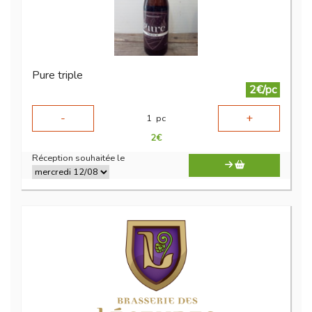
Pure triple
2€/pc
-
+
1
pc
2
€
Réception souhaitée le