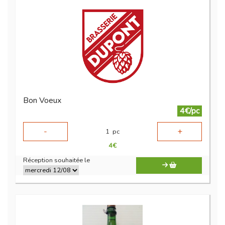
Bon Voeux
4€/pc
-
+
1
pc
4
€
Réception souhaitée le