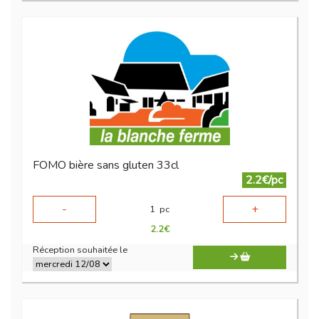
FOMO bière sans gluten 33cl
2.2€/pc
-
+
1
pc
2.2
€
Réception souhaitée le