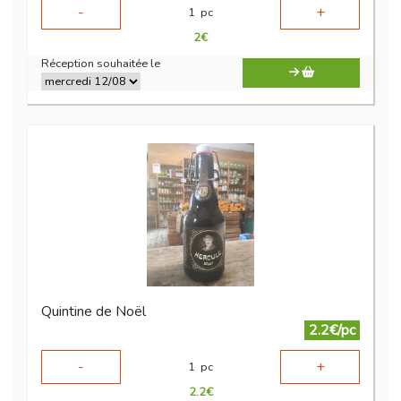
-
+
1
pc
2
€
Réception souhaitée le
Quintine de Noël
2.2€/pc
-
+
1
pc
2.2
€