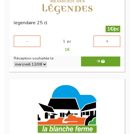
legendaire 25 cl
1€/pc
-
+
1
pc
1
€
Réception souhaitée le