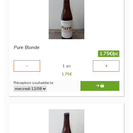
Pure Blonde
1.75€/pc
-
+
1
pc
1.75
€
Réception souhaitée le