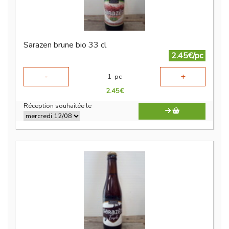
Sarazen brune bio 33 cl
2.45€/pc
-
+
1
pc
2.45
€
Réception souhaitée le