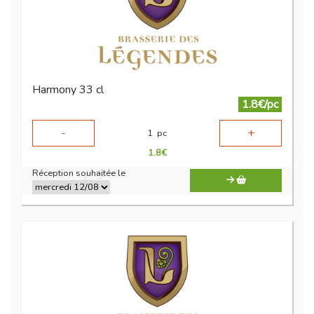
Harmony 33 cl
1.8€/pc
-
+
1
pc
1.8
€
Réception souhaitée le