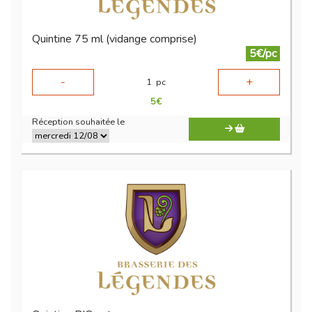
Quintine 75 ml (vidange comprise)
5€/pc
-
+
1
pc
5
€
Réception souhaitée le