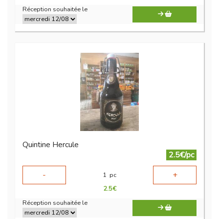
Réception souhaitée le
Quintine Hercule
2.5€/pc
-
+
1
pc
2.5
€
Réception souhaitée le