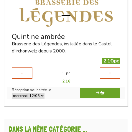
Quintine ambrée
Brasserie des Légendes, installée dans le Castel
d’Irchonwelz depuis 2000.
2.1€/pc
-
+
1
pc
2.1
€
Réception souhaitée le
DANS LA MÊME CATÉGORIE ...