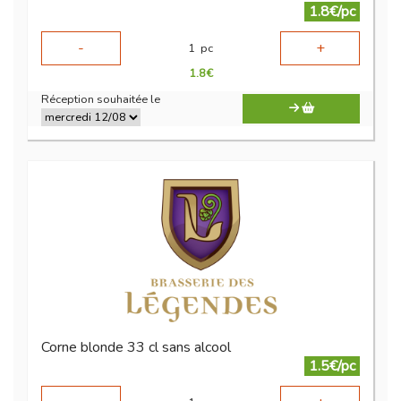
1.8€/pc
-
+
1
pc
1.8
€
Réception souhaitée le
Corne blonde 33 cl sans alcool
1.5€/pc