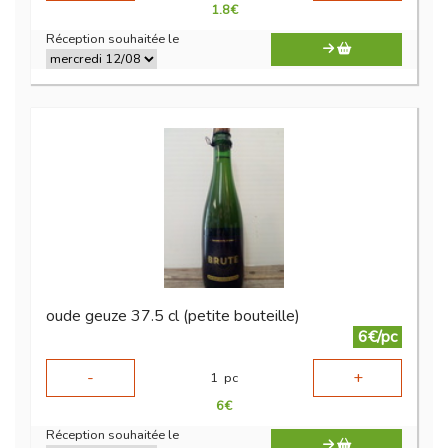
1.8
€
Réception souhaitée le
oude geuze 37.5 cl (petite bouteille)
6€/pc
-
+
1
pc
6
€
Réception souhaitée le