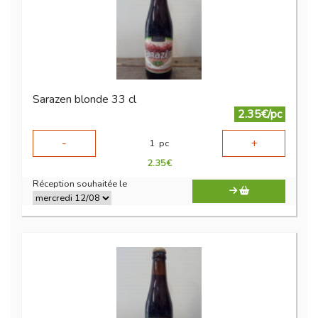
Sarazen blonde 33 cl
2.35€/pc
-
+
1
pc
2.35
€
Réception souhaitée le