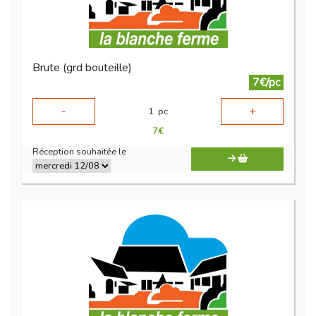
Brute (grd bouteille)
7€/pc
-
+
1
pc
7
€
Réception souhaitée le