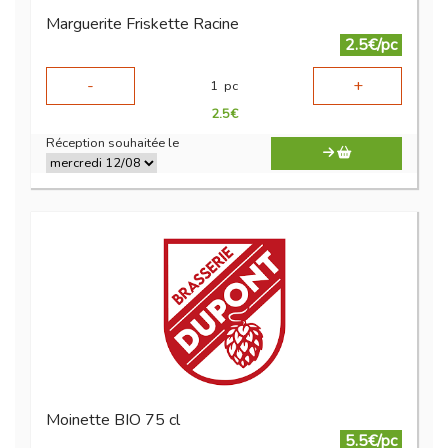
Marguerite Friskette Racine
2.5€/pc
-
+
1
pc
2.5
€
Réception souhaitée le
Moinette BIO 75 cl
5.5€/pc