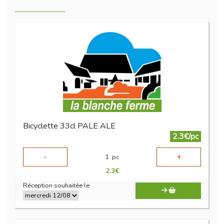
Bicyclette 33cl PALE ALE
2.3€/pc
-
+
1
pc
2.3
€
Réception souhaitée le