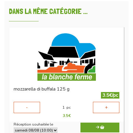
DANS LA MÊME CATÉGORIE ...
mozzarella di buffala 125 g
3.5€/pc
-
+
1
pc
3.5
€
Réception souhaitée le