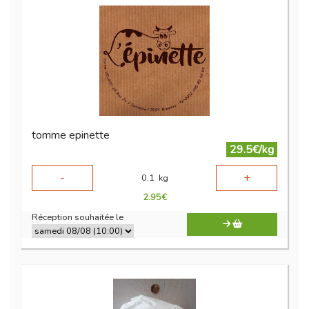
tomme epinette
29.5€/kg
-
+
0.1
kg
2.95
€
Réception souhaitée le