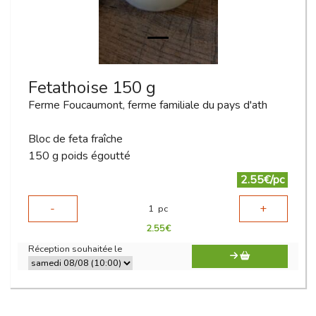
Fetathoise 150 g
Ferme Foucaumont, ferme familiale du pays d'ath
Bloc de feta fraîche
150 g poids égoutté
2.55€/pc
-
+
1
pc
2.55
€
Réception souhaitée le