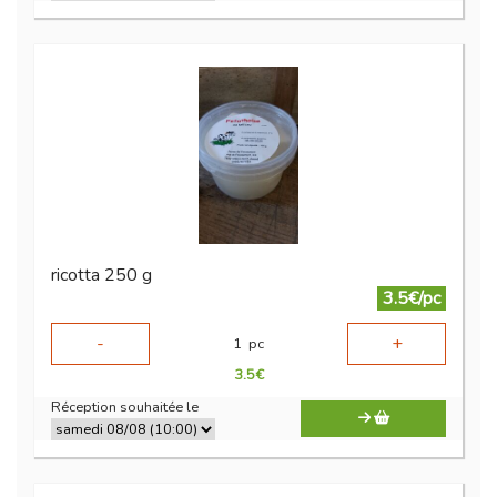
ricotta 250 g
3.5€/pc
-
+
1
pc
3.5
€
Réception souhaitée le