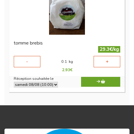
tomme brebis
29.3€/kg
-
+
0.1
kg
2.93
€
Réception souhaitée le