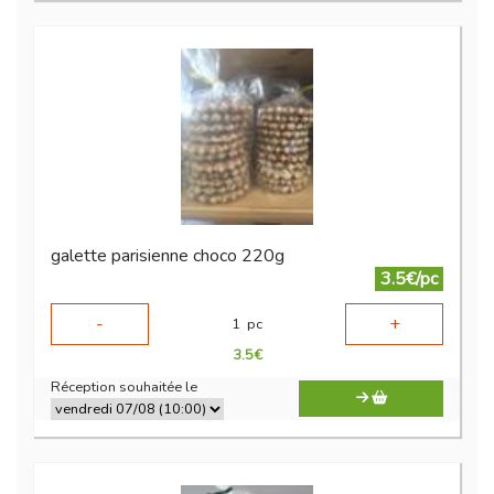
galette parisienne choco 220g
3.5€/pc
-
+
1
pc
3.5
€
Réception souhaitée le