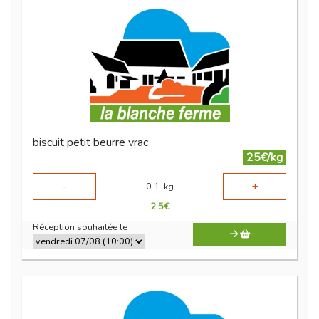
biscuit petit beurre vrac
25€/kg
-
+
0.1
kg
2.5
€
Réception souhaitée le