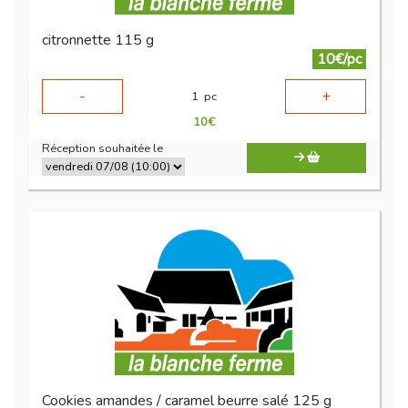
citronnette 115 g
10€/pc
-
+
1
pc
10
€
Réception souhaitée le
Cookies amandes / caramel beurre salé 125 g