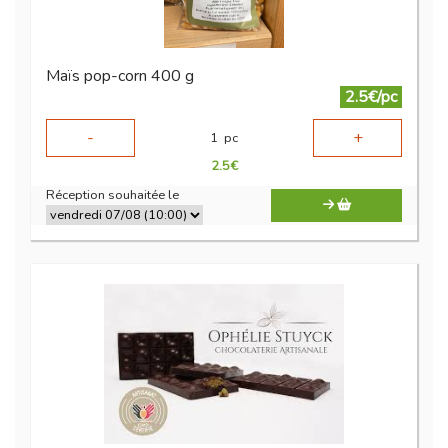
Maïs pop-corn 400 g
2.5€/pc
-
+
1
pc
2.5
€
Réception souhaitée le