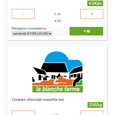
4.5€/pc
-
+
1
pc
4.5
€
Réception souhaitée le
Cookies chocolat noisette bio
25€/kg