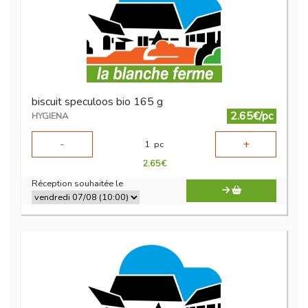
biscuit speculoos bio 165 g
2.65€/pc
HYGIENA
-
+
1
pc
2.65
€
Réception souhaitée le