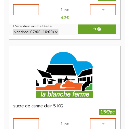
-
+
1
pc
4.2
€
Réception souhaitée le
sucre de canne clair 5 KG
15€/pc
-
+
1
pc