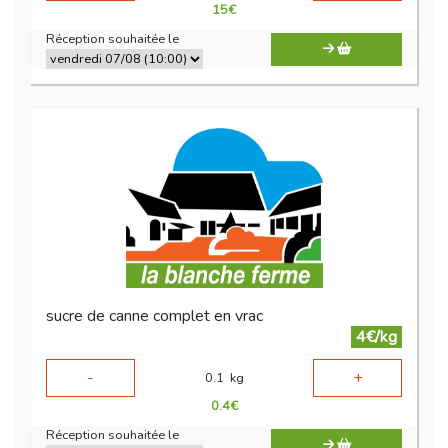
15
€
Réception souhaitée le
sucre de canne complet en vrac
4€/kg
-
+
0.1
kg
0.4
€
Réception souhaitée le