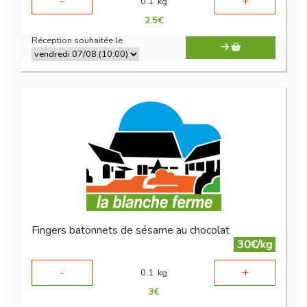
-
+
0.1
kg
2.5
€
Réception souhaitée le
Fingers batonnets de sésame au chocolat
30€/kg
-
+
0.1
kg
3
€