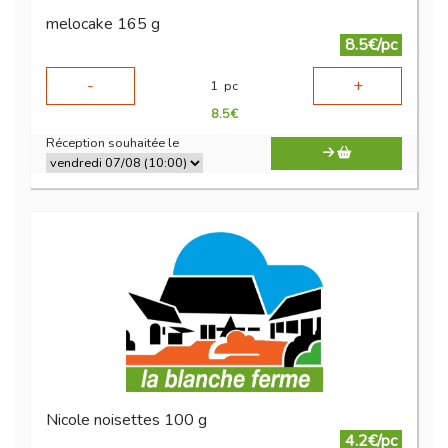
melocake 165 g
8.5€/pc
-
+
1
pc
8.5
€
Réception souhaitée le
Nicole noisettes 100 g
4.2€/pc