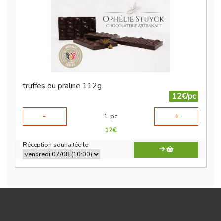
truffes ou praline 112g
12€/pc
-
+
1
pc
12
€
Réception souhaitée le