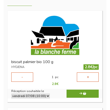
biscuit palmier bio 100 g
2.8€/pc
HYGIENA
-
+
1
pc
2.8
€
Réception souhaitée le