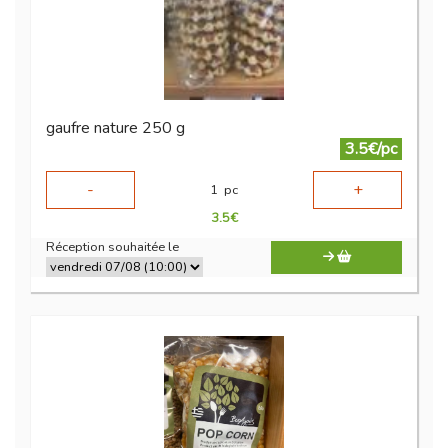
gaufre nature 250 g
3.5€/pc
-
+
1
pc
3.5
€
Réception souhaitée le