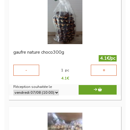
gaufre nature choco300g
4.1€/pc
-
+
1
pc
4.1
€
Réception souhaitée le