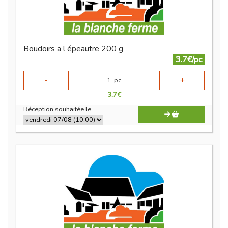
Boudoirs a l épeautre 200 g
3.7€/pc
-
+
1
pc
3.7
€
Réception souhaitée le