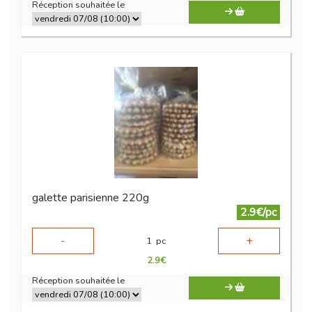
Réception souhaitée le
galette parisienne 220g
2.9€/pc
-
+
1
pc
2.9
€
Réception souhaitée le