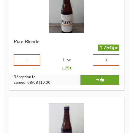
Pure Blonde
1.75€/pc
-
+
1
pc
1.75
€
Réception le
samedi 08/08 (10:00)