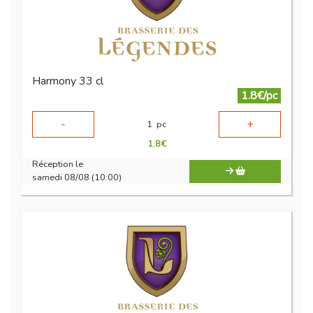
Harmony 33 cl
1.8€/pc
-
+
1
pc
1.8
€
Réception le
samedi 08/08 (10:00)