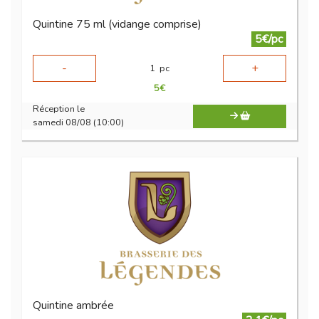
Quintine 75 ml (vidange comprise)
5€/pc
-
+
1
pc
5
€
Réception le
samedi 08/08 (10:00)
Quintine ambrée