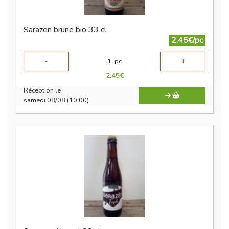
Sarazen brune bio 33 cl
2.45€/pc
-
+
1
pc
2.45
€
Réception le
samedi 08/08 (10:00)