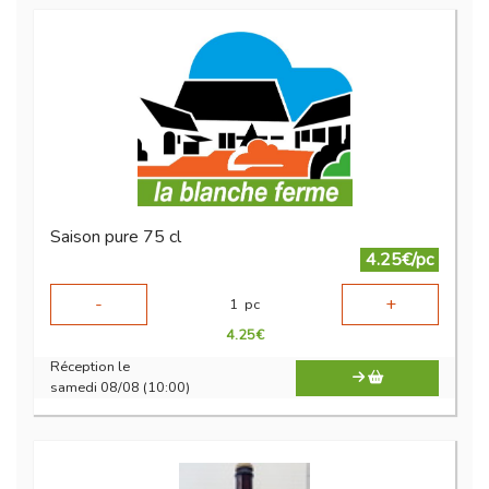
Saison pure 75 cl
4.25€/pc
-
+
1
pc
4.25
€
Réception le
samedi 08/08 (10:00)