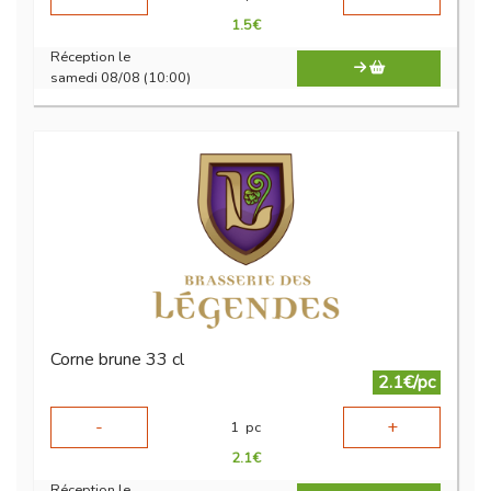
1.5
€
Réception le
samedi 08/08 (10:00)
Corne brune 33 cl
2.1€/pc
-
+
1
pc
2.1
€
Réception le