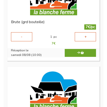
Brute (grd bouteille)
7€/pc
-
+
1
pc
7
€
Réception le
samedi 08/08 (10:00)