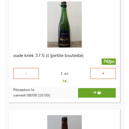
oude kriek 37.5 cl (petite bouteille)
7€/pc
-
+
1
pc
7
€
Réception le
samedi 08/08 (10:00)