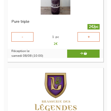
Pure triple
2€/pc
-
+
1
pc
2
€
Réception le
samedi 08/08 (10:00)