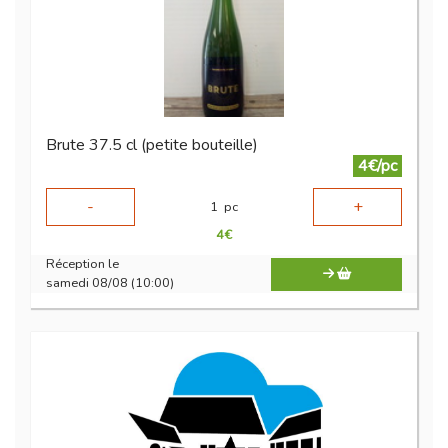
Brute 37.5 cl (petite bouteille)
4€/pc
-
+
1
pc
4
€
Réception le
samedi 08/08 (10:00)