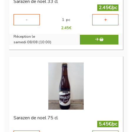
Sarazen de noel 33 cl
2.45€/pc
-
+
1
pc
2.45
€
Réception le
samedi 08/08 (10:00)
Sarazen de noel 75 cl
5.45€/pc