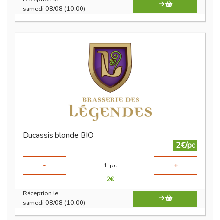
samedi 08/08 (10:00)
Ducassis blonde BIO
2€/pc
-
+
1
pc
2
€
Réception le
samedi 08/08 (10:00)