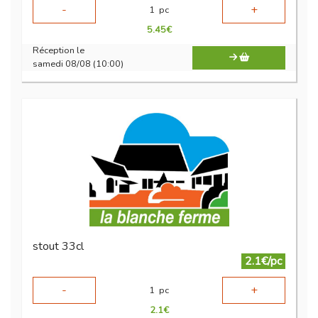
-
+
1
pc
5.45
€
Réception le
samedi 08/08 (10:00)
stout 33cl
2.1€/pc
-
+
1
pc
2.1
€