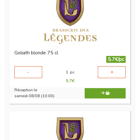
Goliath blonde 75 cl
5.7€/pc
-
+
1
pc
5.7
€
Réception le
samedi 08/08 (10:00)