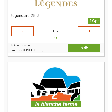
legendaire 25 cl
1€/pc
-
+
1
pc
1
€
Réception le
samedi 08/08 (10:00)