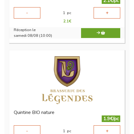
2.1€/pc
-
+
1
pc
2.1
€
Réception le
samedi 08/08 (10:00)
Quintine BIO nature
1.9€/pc
-
+
1
pc