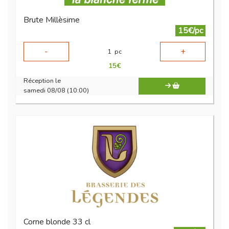
Brute Millèsime
15€/pc
-
+
1
pc
15
€
Réception le
samedi 08/08 (10:00)
Corne blonde 33 cl