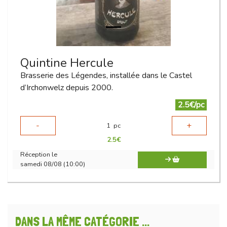
Quintine Hercule
Brasserie des Légendes, installée dans le Castel
d’Irchonwelz depuis 2000.
2.5€/pc
-
+
1
pc
2.5
€
Réception le
samedi 08/08 (10:00)
DANS LA MÊME CATÉGORIE ...