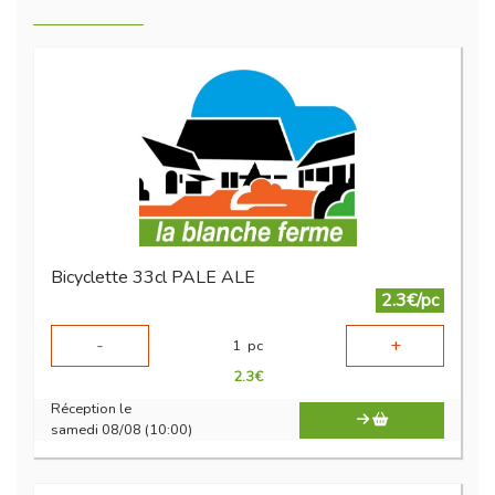
Bicyclette 33cl PALE ALE
2.3€/pc
-
+
1
pc
2.3
€
Réception le
samedi 08/08 (10:00)