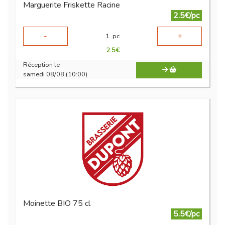
Marguerite Friskette Racine
2.5€/pc
-
+
1
pc
2.5
€
Réception le
samedi 08/08 (10:00)
Moinette BIO 75 cl
5.5€/pc