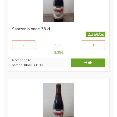
Sarazen blonde 33 cl
2.35€/pc
-
+
1
pc
2.35
€
Réception le
samedi 08/08 (10:00)