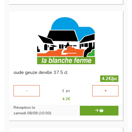
oude geuze deville 37.5 cl
4.2€/pc
-
+
1
pc
4.2
€
Réception le
samedi 08/08 (10:00)