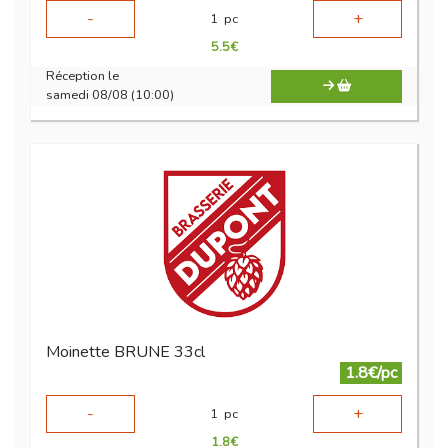
-
+
1
pc
5.5
€
Réception le
samedi 08/08 (10:00)
Moinette BRUNE 33cl
1.8€/pc
-
+
1
pc
1.8
€