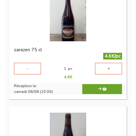
sarazen 75 cl
4.6€/pc
-
+
1
pc
4.6
€
Réception le
samedi 08/08 (10:00)