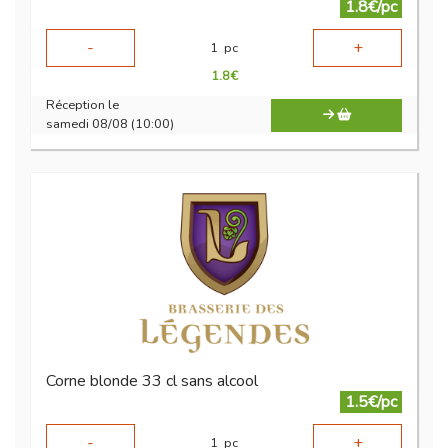
1.8€/pc
-
+
1
pc
1.8
€
Réception le
samedi 08/08 (10:00)
Corne blonde 33 cl sans alcool
1.5€/pc
-
+
1
pc