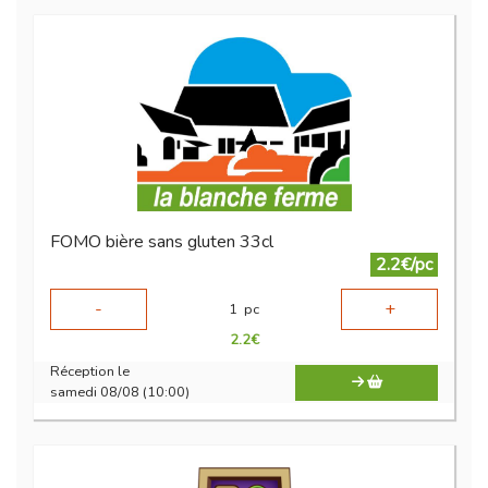
FOMO bière sans gluten 33cl
2.2€/pc
-
+
1
pc
2.2
€
Réception le
samedi 08/08 (10:00)