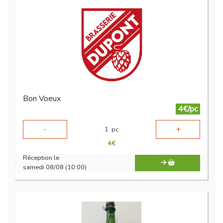
Bon Voeux
4€/pc
-
+
1
pc
4
€
Réception le
samedi 08/08 (10:00)