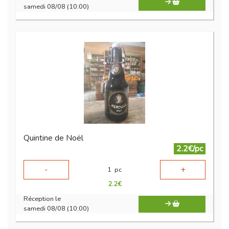
samedi 08/08 (10:00)
Quintine de Noël
2.2€/pc
-
+
1
pc
2.2
€
Réception le
samedi 08/08 (10:00)