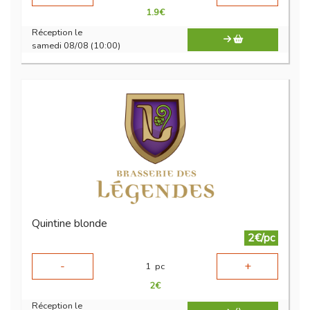
1.9
€
Réception le
samedi 08/08 (10:00)
Quintine blonde
2€/pc
-
+
1
pc
2
€
Réception le