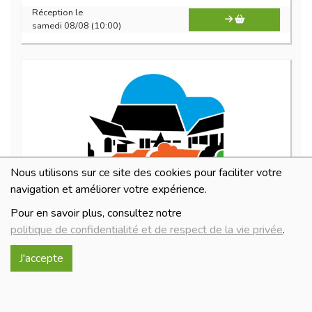
Réception le
samedi 08/08 (10:00)
Nous utilisons sur ce site des cookies pour faciliter votre
navigation et améliorer votre expérience.
Tandem 33cl
Pour en savoir plus, consultez notre
2.2€/pc
politique de confidentialité et de respect de la vie privée
.
-
+
1
pc
J'accepte
2.2
€
Réception le
samedi 08/08 (10:00)